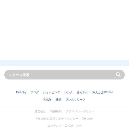
Peachy
ブログ
ショッピング
バンク
みんかぶ
みんかぶChoice
Kstyle
株探
プレスリリース
運営会社
利用規約
プライバシーポリシー
livedoorお客様サポートセンター
livedoor
コンテンツ・広告ポリシー