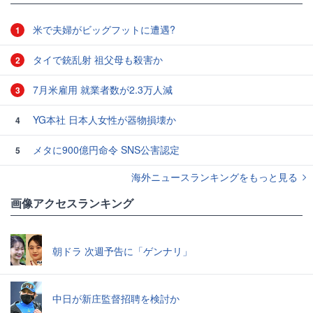
米で夫婦がビッグフットに遭遇?
1
タイで銃乱射 祖父母も殺害か
2
7月米雇用 就業者数が2.3万人減
3
YG本社 日本人女性が器物損壊か
4
メタに900億円命令 SNS公害認定
5
海外ニュースランキングをもっと見る
画像アクセスランキング
朝ドラ 次週予告に「ゲンナリ」
中日が新庄監督招聘を検討か