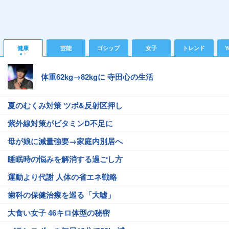
健康
芸能
ゴシップ
女子
トレンド
Y
体重62kg→82kgに 寺田心の生活
夏のむくみ対策 ツボ&反射区押し
紫外線対策がビタミンD不足に
母が娘に減量強要→家庭内別居へ
睡眠時の悩みを解消する過ごし方
運動より代謝 人体の省エネ戦略
歯科の保健治療を巡る「大嘘」
大食い女子 46キロ体型の秘密