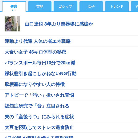
健康
芸能
ゴシップ
女子
トレンド
Y
山口達也 8年ぶり楽器姿に感涙か
運動より代謝 人体の省エネ戦略
大食い女子 46キロ体型の秘密
バランスボール毎日10分で20kg減
躁状態引き起こしかねないNG行動
脳梗塞になりやすい人の特徴
アトピーで「汚い」扱いされ苦悩
認知症研究で「音」注目される
夫の「産後うつ」にみられる症状
大豆を摂取してストレス過食防止