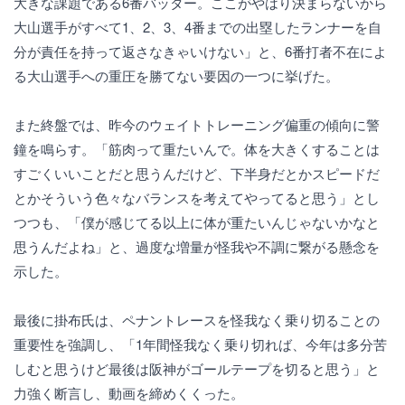
大きな課題である6番バッター。ここがやはり決まらないから
大山選手がすべて1、2、3、4番までの出塁したランナーを自
分が責任を持って返さなきゃいけない」と、6番打者不在によ
る大山選手への重圧を勝てない要因の一つに挙げた。
また終盤では、昨今のウェイトトレーニング偏重の傾向に警
鐘を鳴らす。「筋肉って重たいんで。体を大きくすることは
すごくいいことだと思うんだけど、下半身だとかスピードだ
とかそういう色々なバランスを考えてやってると思う」とし
つつも、「僕が感じてる以上に体が重たいんじゃないかなと
思うんだよね」と、過度な増量が怪我や不調に繋がる懸念を
示した。
最後に掛布氏は、ペナントレースを怪我なく乗り切ることの
重要性を強調し、「1年間怪我なく乗り切れば、今年は多分苦
しむと思うけど最後は阪神がゴールテープを切ると思う」と
力強く断言し、動画を締めくくった。