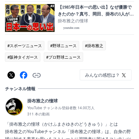
【1985年日本一の思い出】なぜ優勝で
きたのか？真弓、岡田、掛布の3人がシ
リーズを思い返す！優勝は開幕当初か
掛布雅之の憧球
ら意識してた！？
youtube.com
#スポーツニュース
#野球ニュース
#掛布雅之
#阪神タイガース
#プロ野球ニュース
みんなの感想は？
チャンネル情報
掛布雅之の憧球
YouTube チャンネル登録者数 14.00万人
311 本の動画
「掛布雅之の憧球（かけふまさゆきのどうきゅう）」とは

掛布雅之のYouTubeチャンネル「掛布雅之の憧球」は、自身の野
球に対する素直な思いをストレートに視聴者に届けるコンテンツ