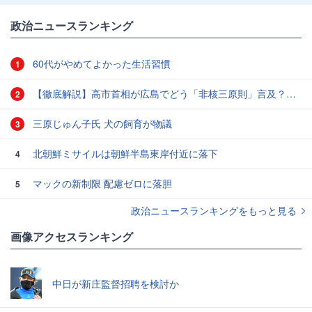
政治ニュースランキング
60代がやめてよかった生活習慣
1
【徹底解説】高市首相が広島でどう「非核三原則」言及？現状にとどめ将来は明言せず 著書では「邪魔になる」と主張
2
三原じゅん子氏 犬の飼育が物議
3
北朝鮮ミサイルは朝鮮半島東岸付近に落下
4
マックの新制限 配慮ゼロに落胆
5
政治ニュースランキングをもっと見る
画像アクセスランキング
中日が新庄監督招聘を検討か