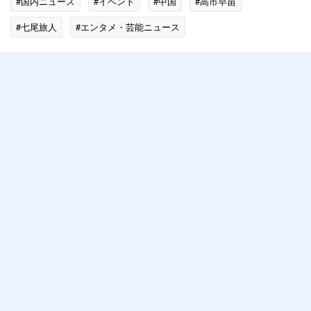
#国内ニュース
#イベント
#中国
#高市早苗
#七尾旅人
#エンタメ・芸能ニュース