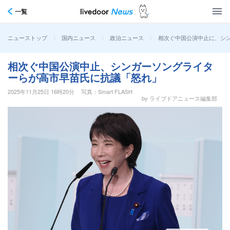
一覧
>
>
>
相次ぐ中国公演中止に、シ
ニューストップ
国内ニュース
政治ニュース
相次ぐ中国公演中止、シンガーソングライタ
ーらが高市早苗氏に抗議「怒れ」
2025年11月25日 16時20分
写真：Smart FLASH
by ライブドアニュース編集部