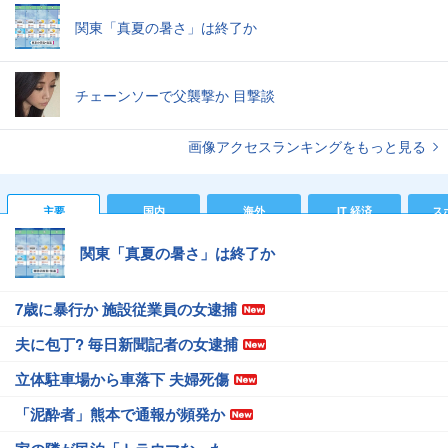
関東「真夏の暑さ」は終了か
チェーンソーで父襲撃か 目撃談
画像アクセスランキングをもっと見る
主要
国内
海外
IT 経済
ス
関東「真夏の暑さ」は終了か
7歳に暴行か 施設従業員の女逮捕
夫に包丁? 毎日新聞記者の女逮捕
立体駐車場から車落下 夫婦死傷
「泥酔者」熊本で通報が頻発か