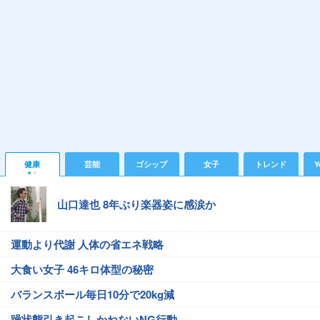
健康
芸能
ゴシップ
女子
トレンド
Y
山口達也 8年ぶり楽器姿に感涙か
運動より代謝 人体の省エネ戦略
大食い女子 46キロ体型の秘密
バランスボール毎日10分で20kg減
躁状態引き起こしかねないNG行動