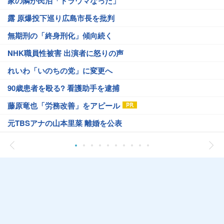
家の隣が民泊「トラウマなった」
露 原爆投下巡り広島市長を批判
無期刑の「終身刑化」傾向続く
NHK職員性被害 出演者に怒りの声
れいわ「いのちの党」に変更へ
90歳患者を殴る? 看護助手を逮捕
藤原竜也「労務改善」をアピール
元TBSアナの山本里菜 離婚を公表