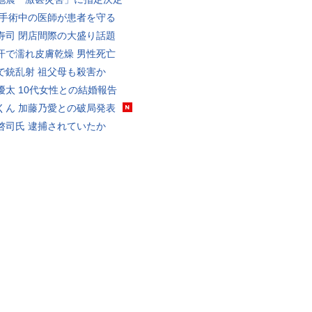
 手術中の医師が患者を守る
寿司 閉店間際の大盛り話題
汗で濡れ皮膚乾燥 男性死亡
で銃乱射 祖父母も殺害か
優太 10代女性との結婚報告
くん 加藤乃愛との破局発表
啓司氏 逮捕されていたか