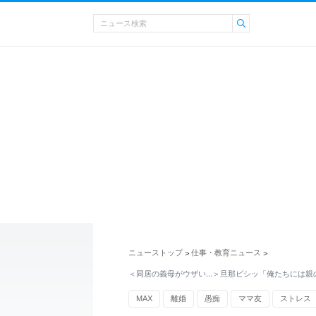
ニューストップ
仕事・教育ニュース
>
>
＜同居の義母がウザい…＞旦那ビシッ「俺たちには親
MAX
離婚
愚痴
ママ友
ストレス