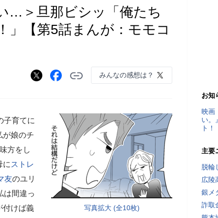
い…＞旦那ビシッ「俺たち
！」【第5話まんが：モモコ
みんなの感想は？
お知
映画
い。
の子育てに
ト！
私が娘のチ
の味方をし
主要
母に
ストレ
脱輪
マ友
のユリ
広陵
銀メ
私は間違っ
詐取
が付けば義
写真拡大 (全10枚)
熊本