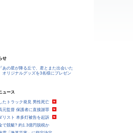
らせ
『あの星が降る丘で、君とまた出会いた
』オリジナルグッズを3名様にプレゼン
ニュース
したトラック発見 男性死亡
高元監督 保護者に直接謝罪
ダリスト 本多灯被告を起訴
金で競艇? 約1.3億円脱税か
地震「激甚災害」に指定決定