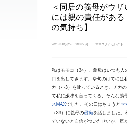
＜同居の義母がウザ
には親の責任がある
の気持ち】
2025年10月29日 20時50分
ママスタ☆セレクト
私はモモコ（34）。義母はいつも人
口を出してきます。挙句のはてには
カ（小3）を叱っているとき、チカ
て私に嫌味を言ってくる、そんな義
ス
MAX
でした。その日はちょうど
マ
（33）に義母の
愚痴
を話しました。
ていないと自信がついたせいか、気