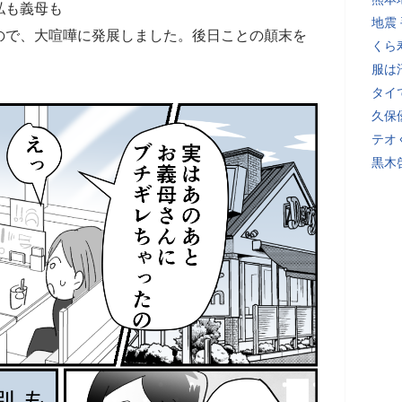
私も義母も
地震
ので、大喧嘩に発展しました。後日ことの顛末を
くら
服は
タイ
久保
テオ
黒木