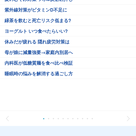
紫外線対策がビタミンD不足に
緑茶を飲むと死亡リスク低まる?
ヨーグルト いつ食べたらいい?
休みだが疲れる 隠れ疲労対策は
母が娘に減量強要→家庭内別居へ
内科医が低糖質麺を食べ比べ検証
睡眠時の悩みを解消する過ごし方