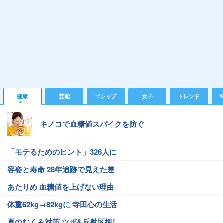
健康
芸能
ゴシップ
女子
トレンド
Y
キノコで血糖値スパイクを防ぐ
「モテるためのヒント」326人に
容姿と寿命 28年追跡で見えた差
あたりめ 血糖値を上げない理由
体重62kg→82kgに 寺田心の生活
夏のむくみ対策 ツボ&反射区押し