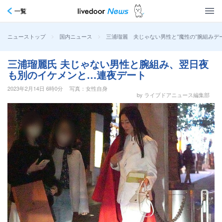
一覧
>
>
三浦瑠麗 夫じゃない男性と“魔性の”腕組み
ニューストップ
国内ニュース
三浦瑠麗氏 夫じゃない男性と腕組み、翌日夜
も別のイケメンと…連夜デート
2023年2月14日 6時0分
写真：女性自身
by ライブドアニュース編集部