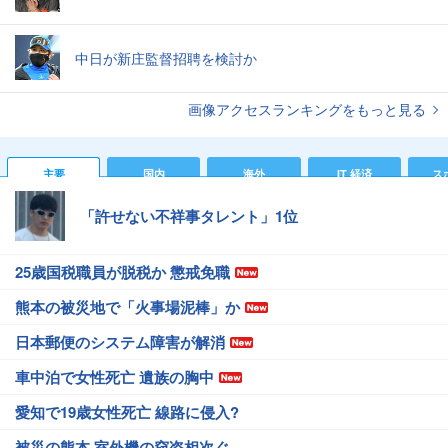
中日が新庄監督招聘を検討か
画像アクセスランキングをもっと見る
主要
国内
海外
IT 経済
ス
「許せない不祥事タレント」1位
25歳国税職員が脱税か 懲戒免職
熊本の被災地で「火事場泥棒」か
日本郵便のシステム障害が解消
車中泊で女性死亡 遺族の胸中
愛知で19歳女性死亡 線路に侵入?
被災の熊本 室外機の窃盗相次ぐ