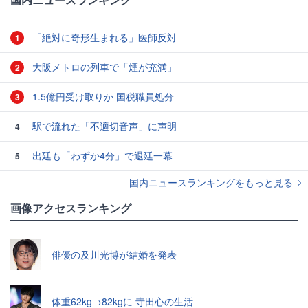
「絶対に奇形生まれる」医師反対
1
大阪メトロの列車で「煙が充満」
2
1.5億円受け取りか 国税職員処分
3
駅で流れた「不適切音声」に声明
4
出廷も「わずか4分」で退廷一幕
5
国内ニュースランキングをもっと見る
画像アクセスランキング
俳優の及川光博が結婚を発表
体重62kg→82kgに 寺田心の生活