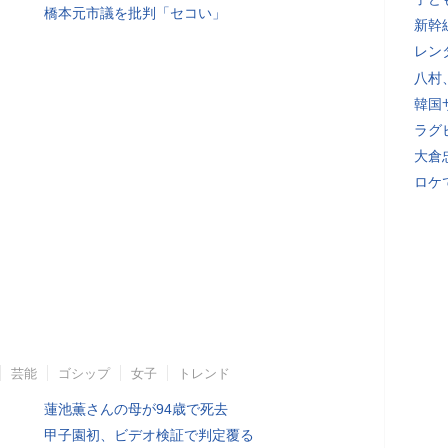
橋本元市議を批判「セコい」
新幹
レン
八村
韓国
ラグ
大倉
ロケ
芸能
ゴシップ
女子
トレンド
蓮池薫さんの母が94歳で死去
甲子園初、ビデオ検証で判定覆る