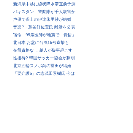
新潟県中越に線状降水帯直前予測
パキスタン、警察隊が千人殺害か
声優で雀士の伊達朱里紗が結婚
音楽P・蔦谷好位置氏 離婚を公表
宿命…99歳医師が地震で「覚悟」
北日本 お盆に台風15号直撃も
在留資格なし 越人が惨事起こす
性接待? 韓国サッカー協会が釈明
北京五輪スノボ銅の冨田が結婚
「要介護5」の志茂田景樹氏 今は