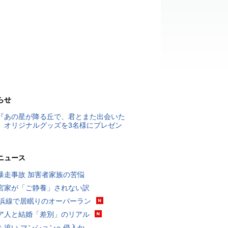
らせ
『あの星が降る丘で、君とまた出会いた
』オリジナルグッズを3名様にプレゼン
ニュース
暴走事故 加害者家族の苦悩
宮家が「ご静養」されない訳
横浜線で居眠りのオーバーラン
ア人と結婚「差別」のリアル
も追い マンションへ侵入か