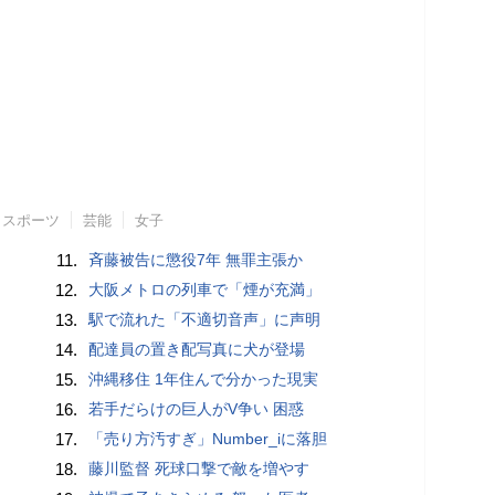
スポーツ
芸能
女子
11.
斉藤被告に懲役7年 無罪主張か
12.
大阪メトロの列車で「煙が充満」
13.
駅で流れた「不適切音声」に声明
14.
配達員の置き配写真に犬が登場
15.
沖縄移住 1年住んで分かった現実
16.
若手だらけの巨人がV争い 困惑
17.
「売り方汚すぎ」Number_iに落胆
18.
藤川監督 死球口撃で敵を増やす