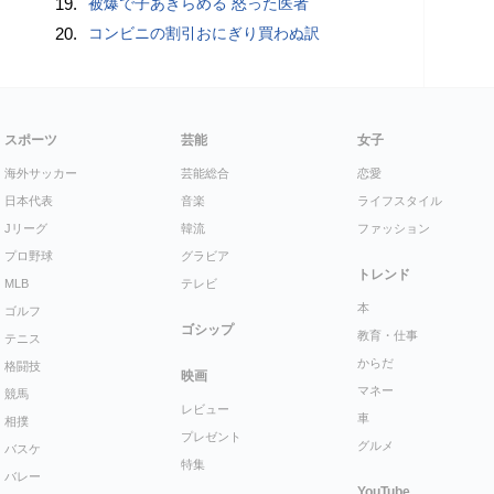
19.
被爆で子あきらめる 怒った医者
20.
コンビニの割引おにぎり買わぬ訳
スポーツ
芸能
女子
海外サッカー
芸能総合
恋愛
日本代表
音楽
ライフスタイル
Jリーグ
韓流
ファッション
プロ野球
グラビア
トレンド
MLB
テレビ
本
ゴルフ
ゴシップ
教育・仕事
テニス
からだ
格闘技
映画
マネー
競馬
レビュー
車
相撲
プレゼント
グルメ
バスケ
特集
バレー
YouTube