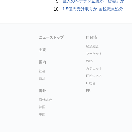
9.
巨人のベテラン左腕が「密会」か
10.
1.5億円受け取りか 国税職員処分
ニューストップ
IT 経済
経済総合
主要
マーケット
Web
国内
ガジェット
社会
ITビジネス
政治
IT総合
海外
PR
海外総合
韓国
中国