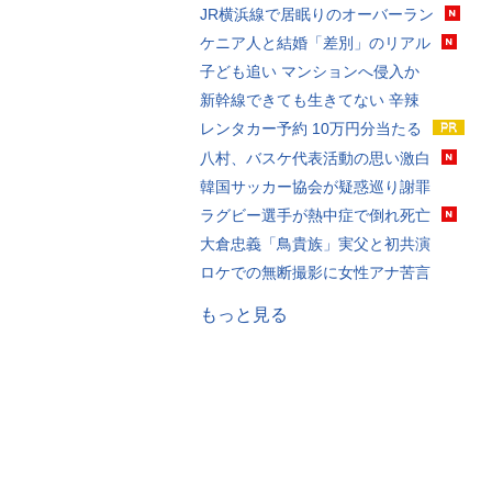
JR横浜線で居眠りのオーバーラン
ケニア人と結婚「差別」のリアル
子ども追い マンションへ侵入か
新幹線できても生きてない 辛辣
レンタカー予約 10万円分当たる
八村、バスケ代表活動の思い激白
韓国サッカー協会が疑惑巡り謝罪
ラグビー選手が熱中症で倒れ死亡
大倉忠義「鳥貴族」実父と初共演
ロケでの無断撮影に女性アナ苦言
もっと見る