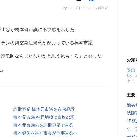
by ライブドアニュース編集部
坂上忍が橋本健市議に不快感を示した
チラシの架空発注疑惑が深まっている橋本市議
「詐欺師なんじゃないかと思う気もする」と発した
お知
た。
映画
い。
ト！
主要
池袋
詐欺容疑 橋本元市議を在宅起訴
秋篠
橋本元市議 神戸地検に白旗の訳
JR
橋本元市議らを詐欺容疑で告発
ケニ
橋本健氏を神戸市会が刑事告発へ
子ど