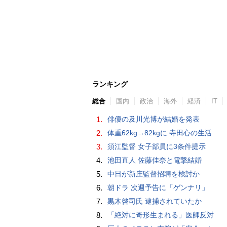
ランキング
総合
国内
政治
海外
経済
IT
1.
俳優の及川光博が結婚を発表
2.
体重62kg→82kgに 寺田心の生活
3.
須江監督 女子部員に3条件提示
4.
池田直人 佐藤佳奈と電撃結婚
5.
中日が新庄監督招聘を検討か
6.
朝ドラ 次週予告に「ゲンナリ」
7.
黒木啓司氏 逮捕されていたか
8.
「絶対に奇形生まれる」医師反対