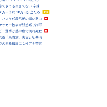
線できても生きてない 辛辣
タカー予約 10万円分当たる
、バスケ代表活動の思い激白
サッカー協会が疑惑巡り謝罪
ビー選手が熱中症で倒れ死亡
忠義「鳥貴族」実父と初共演
での無断撮影に女性アナ苦言