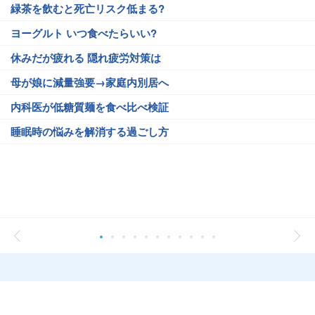
緑茶を飲むと死亡リスク低まる?
ヨーグルト いつ食べたらいい?
休みだが疲れる 隠れ疲労対策は
母が娘に減量強要→家庭内別居へ
内科医が低糖質麺を食べ比べ検証
睡眠時の悩みを解消する過ごし方