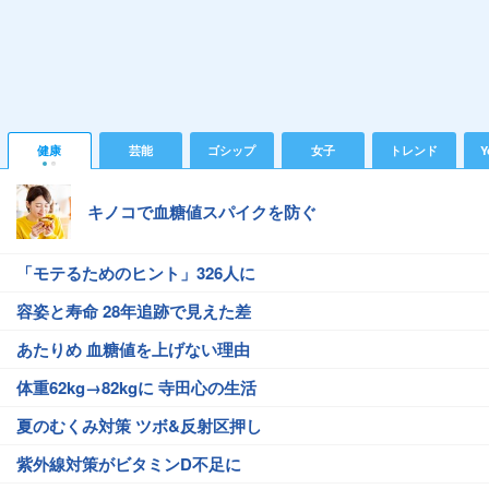
健康
芸能
ゴシップ
女子
トレンド
Y
キノコで血糖値スパイクを防ぐ
「モテるためのヒント」326人に
容姿と寿命 28年追跡で見えた差
あたりめ 血糖値を上げない理由
体重62kg→82kgに 寺田心の生活
夏のむくみ対策 ツボ&反射区押し
紫外線対策がビタミンD不足に