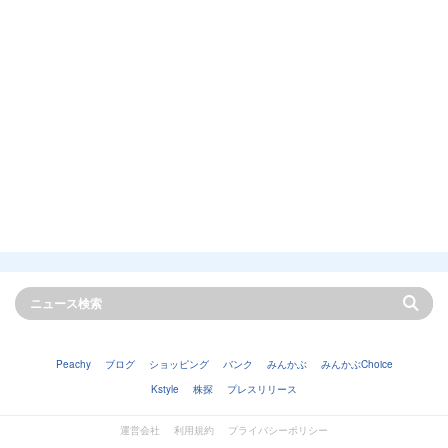
Peachy
ブログ
ショッピング
バンク
みんかぶ
みんかぶChoice
Kstyle
株探
プレスリリース
運営会社
利用規約
プライバシーポリシー