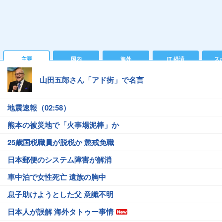
主要
国内
海外
IT 経済
ス
山田五郎さん「アド街」で名言
地震速報（02:58）
熊本の被災地で「火事場泥棒」か
25歳国税職員が脱税か 懲戒免職
日本郵便のシステム障害が解消
車中泊で女性死亡 遺族の胸中
息子助けようとした父 意識不明
日本人が誤解 海外タトゥー事情