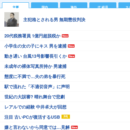
主要
国内
海外
IT 経済
ス
主犯格とされる男 無期懲役判決
20代税務署員 1億円超脱税か
小学生の女の子にキス 男を逮捕
動き遅い 台風13号影響長引くか
未成年の裸体写真所持か 男逮捕
態度に不満で…夫の弟を暴行死
駅で流れた「不適切音声」に声明
世紀の大誤審? 晴れ舞台で悲劇
レアルでの経験 中井卓大が回想
注目 古いPCが復活するUSB
嫌と言わないから同意では…見解