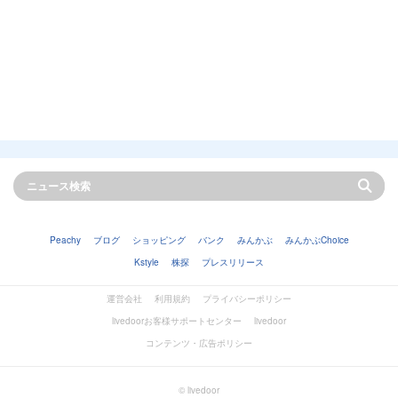
Peachy
ブログ
ショッピング
バンク
みんかぶ
みんかぶChoice
Kstyle
株探
プレスリリース
運営会社
利用規約
プライバシーポリシー
livedoorお客様サポートセンター
livedoor
コンテンツ・広告ポリシー
© livedoor