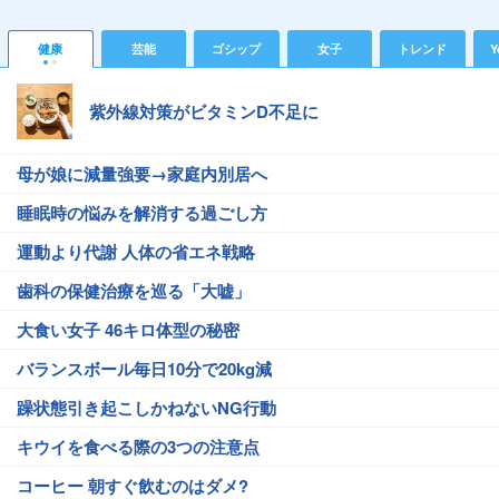
健康
芸能
ゴシップ
女子
トレンド
Y
紫外線対策がビタミンD不足に
母が娘に減量強要→家庭内別居へ
睡眠時の悩みを解消する過ごし方
運動より代謝 人体の省エネ戦略
歯科の保健治療を巡る「大嘘」
大食い女子 46キロ体型の秘密
バランスボール毎日10分で20kg減
躁状態引き起こしかねないNG行動
キウイを食べる際の3つの注意点
コーヒー 朝すぐ飲むのはダメ?