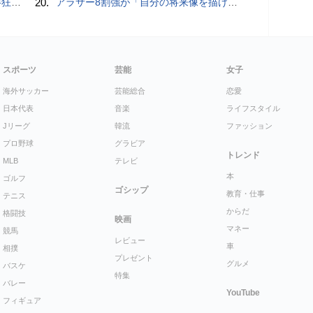
少年
20.
アラサー8割強が「自分の将来像を描けない」。正社員の5人に1人が副業で収入。将来のために一番稼げる副業とは？
スポーツ
芸能
女子
海外サッカー
芸能総合
恋愛
日本代表
音楽
ライフスタイル
Jリーグ
韓流
ファッション
プロ野球
グラビア
トレンド
MLB
テレビ
本
ゴルフ
ゴシップ
教育・仕事
テニス
からだ
格闘技
映画
マネー
競馬
レビュー
車
相撲
プレゼント
グルメ
バスケ
特集
バレー
YouTube
フィギュア