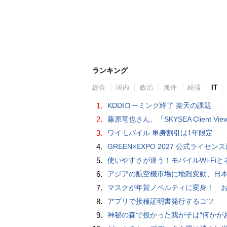
ランキング
総合
国内
政治
海外
経済
IT
1.
KDDIローミング終了 楽天の課題
2.
藤原竜也さん、「SKYSEA Client View」新CMで「AI労務改善」をアピール 働き方をAIが分析したら「すぐに休んで」と
3.
ワイモバイル 単身割引は1年限定
4.
GREEN×EXPO 2027 公式ライセンス商品！初の「トゥンクトゥンク」公式LINEスタンプ、販
5.
使いやすさが違う！モバイルWi-FiとネットHDD【PC-DIY 
6.
アジアの航空機市場に地殻変動、日本のサプライヤーに影
7.
マスクが年賀ノベルティに変身！ お正月特別パッケージの注文受
8.
アプリで接種証明書発行するコツ
9.
神秘の森で授かった我が子は“何かがおかしい”『ナイトボーン -夜哭-』本編映像解禁 母の絶叫顔うちわが全国の劇場に［