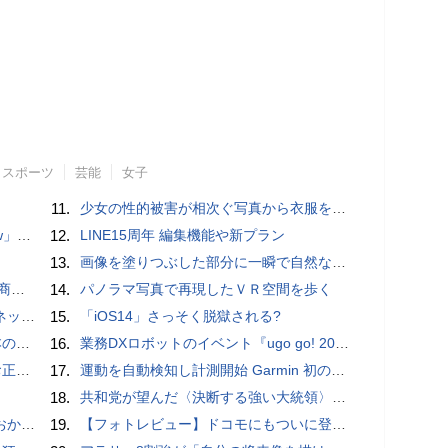
スポーツ
芸能
女子
11.
少女の性的被害が相次ぐ写真から衣服を剥ぎ取るAIポルノアプリ「ClothOff」の背後にいる人物とは？
言われる？
12.
LINE15周年 編集機能や新プラン
13.
画像を塗りつぶした部分に一瞬で自然な画像を補完する技術を早稲田大学の研究者が開発
売開始
14.
パノラマ写真で再現したＶＲ空間を歩く
秋の陣】
15.
「iOS14」さっそく脱獄される?
響も
16.
業務DXロボットのイベント『ugo go! 2022』開催 新モデル「G4」や小型モデル「ugo mini」など発表 ユースケースも多数紹介
付開始
17.
運動を自動検知し計測開始 Garmin 初のスマートバンドを発売 10日間のロングバッテリーで手間いらず
18.
共和党が望んだ〈決断する強い大統領〉が統治するアメリカの到来──「アメリカン・ドッペルゲンガー」by 池田純一#14
ホラー通信］
19.
【フォトレビュー】ドコモにもついに登場！「サイクロイドスタイル」