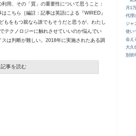
の利用、その「質」の重要性について思うこと：
月1
はこちら［編註：記事は英語による『WIRED』
代理
子どもをもつ親なら誰でもそうだと思うが、わたし
ジャ
までテクノロジーに触れさせていいのか悩んでい
使い
会え
ァイスは判断が難しい。2018年に実施されたある調
大久
別班
記事を読む