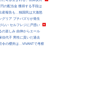
万円の配当金 獲得する手段は
出産報告も…独国民は大激怒
ングリア プチバズりが発生
づらい セルフレジに戸惑い
るの楽しみ 由伸からエール
保佳代子 男性に貢いだ過去
司令の櫻井は…VIVANTで考察