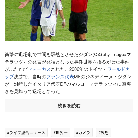
衝撃の退場劇で世間を騒然とさせたジダン(C)Getty Imagesマ
テラッツィの発言が発端となった事件世界を揺るがせた事件
がふたたび
フォーカス
された。2006年のドイツ・
ワールドカ
ップ
決勝で、当時の
フランス代表
MFのジネディーヌ・ジダン
が、対峙したイタリア代表DFのマルコ・マテラッツィに頭突
きを見舞って退場となった一
続きを読む
#ライフ総合ニュース
#世界一
#カメラ
#激怒