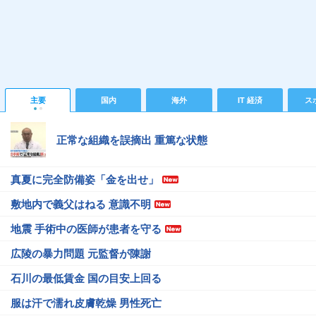
主要
国内
海外
IT 経済
ス
正常な組織を誤摘出 重篤な状態
真夏に完全防備姿「金を出せ」
敷地内で義父はねる 意識不明
地震 手術中の医師が患者を守る
広陵の暴力問題 元監督が陳謝
石川の最低賃金 国の目安上回る
服は汗で濡れ皮膚乾燥 男性死亡