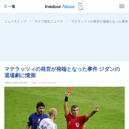
一覧
>
>
マテラッツィの発言が発端となった事件
ニューストップ
ライフ総合ニュース
マテラッツィの発言が発端となった事件 ジダンの
退場劇に憶測
2026年4月25日 6時30分
写真：ココカラネクスト