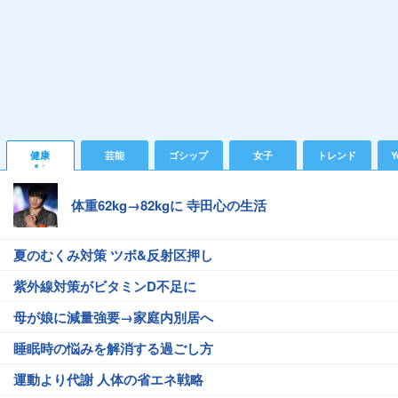
健康
芸能
ゴシップ
女子
トレンド
Y
体重62kg→82kgに 寺田心の生活
夏のむくみ対策 ツボ&反射区押し
紫外線対策がビタミンD不足に
母が娘に減量強要→家庭内別居へ
睡眠時の悩みを解消する過ごし方
運動より代謝 人体の省エネ戦略