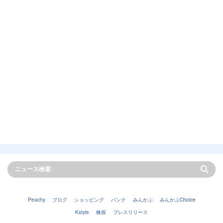
Peachy
ブログ
ショッピング
バンク
みんかぶ
みんかぶChoice
Kstyle
株探
プレスリリース