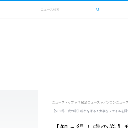
ニューストップ
IT 経済ニュース
パソコンニュー
>
>
【知っ得！虎の巻】秘密を守る！大事なファイルを隠
【知っ得！虎の巻】