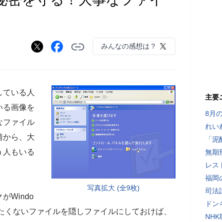
みんなの感想は？
している人
主要
いる画像を
8月
なファイル
れい
情から、大
「泥
う人もいる
無期
レス
福岡
写真拡大 (全9枚)
司法
Windo
ドン
れたくないファイルを隠しファイルにしておけば、
NH