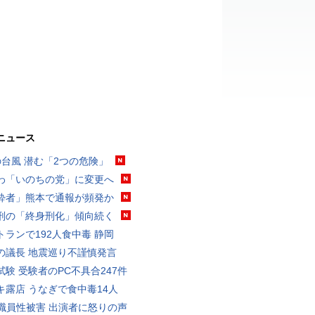
ニュース
の台風 潜む「2つの危険」
わ「いのちの党」に変更へ
酔者」熊本で通報が頻発か
刑の「終身刑化」傾向続く
トランで192人食中毒 静岡
の議長 地震巡り不謹慎発言
試験 受験者のPC不具合247件
キ露店 うなぎで食中毒14人
K職員性被害 出演者に怒りの声