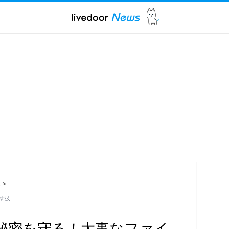
ス
>
す技
秘密を守る！大事なファイ