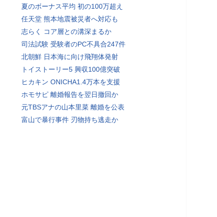
夏のボーナス平均 初の100万超え
任天堂 熊本地震被災者へ対応も
志らく コア層との溝深まるか
司法試験 受験者のPC不具合247件
北朝鮮 日本海に向け飛翔体発射
トイストーリー5 興収100億突破
ヒカキン ONICHA1.4万本を支援
ホモサピ 離婚報告を翌日撤回か
元TBSアナの山本里菜 離婚を公表
富山で暴行事件 刃物持ち逃走か