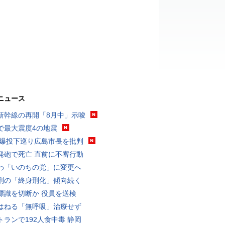
ニュース
新幹線の再開「8月中」示唆
で最大震度4の地震
原爆投下巡り広島市長を批判
発砲で死亡 直前に不審行動
わ「いのちの党」に変更へ
刑の「終身刑化」傾向続く
標識を切断か 役員を送検
はねる「無呼吸」治療せず
トランで192人食中毒 静岡