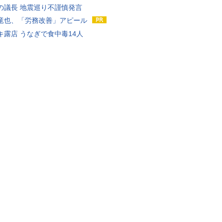
の議長 地震巡り不謹慎発言
竜也、「労務改善」アピール
キ露店 うなぎで食中毒14人