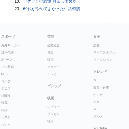
19.
ロケットの残骸 月面に衝突か
20.
60代がやめてよかった生活習慣
スポーツ
芸能
女子
海外サッカー
芸能総合
恋愛
日本代表
音楽
ライフスタイル
Jリーグ
韓流
ファッション
プロ野球
グラビア
トレンド
MLB
テレビ
本
ゴルフ
ゴシップ
教育・仕事
テニス
からだ
格闘技
映画
マネー
競馬
レビュー
車
相撲
プレゼント
グルメ
バスケ
特集
バレー
YouTube