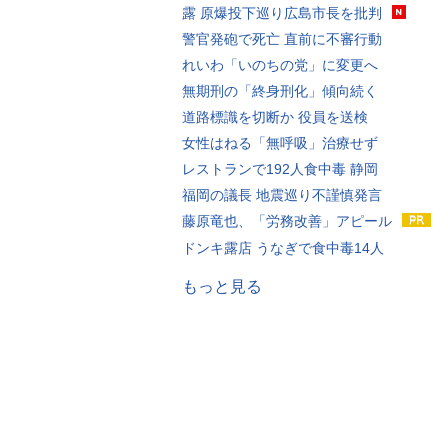
露 原爆投下巡り広島市長を批判
警官発砲で死亡 直前に不審行動
れいわ「いのちの党」に変更へ
無期刑の「終身刑化」傾向続く
道路標識を切断か 役員を送検
女性はねる「無呼吸」治療せず
レストランで192人食中毒 静岡
福岡の議長 地震巡り不謹慎発言
藤原竜也、「労務改善」アピール
ドンキ露店 うなぎで食中毒14人
もっと見る