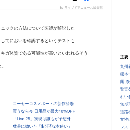
by ライブドアニュース編集部
チェックの方法について医師が解説した
出してにおいを確認するというテストも
ワキガ体質である可能性が高いといわれるそう
主要
た。
九州
熊本
露 
警官
れい
コーセーコスメポートの新作登場
無期
買うなら今 日用品が最大48%OFF
道路
「Live 25」実現は誰もが予想外
女性
猛暑に効いた「制汗剤2本使い」
レス