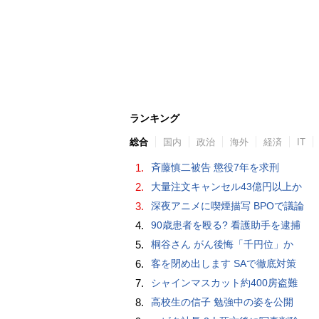
ランキング
総合
国内
政治
海外
経済
IT
1.
斉藤慎二被告 懲役7年を求刑
2.
大量注文キャンセル43億円以上か
3.
深夜アニメに喫煙描写 BPOで議論
4.
90歳患者を殴る? 看護助手を逮捕
5.
桐谷さん がん後悔「千円位」か
6.
客を閉め出します SAで徹底対策
7.
シャインマスカット約400房盗難
8.
高校生の信子 勉強中の姿を公開