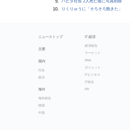
9.
ハビタ社長 2人死亡後に写真削除
10.
りくりゅうに「そろそろ飽きた」
ニューストップ
IT 経済
経済総合
主要
マーケット
Web
国内
ガジェット
社会
ITビジネス
政治
IT総合
海外
PR
海外総合
韓国
中国