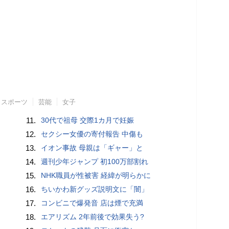
スポーツ
芸能
女子
11.
30代で祖母 交際1カ月で妊娠
12.
セクシー女優の寄付報告 中傷も
13.
イオン事故 母親は「ギャー」と
14.
週刊少年ジャンプ 初100万部割れ
15.
NHK職員が性被害 経緯が明らかに
16.
ちいかわ新グッズ説明文に「闇」
17.
コンビニで爆発音 店は煙で充満
18.
エアリズム 2年前後で効果失う?