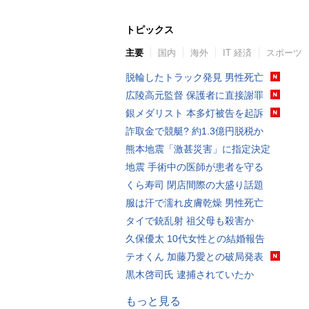
トピックス
主要
国内
海外
IT 経済
スポーツ
脱輪したトラック発見 男性死亡
広陵高元監督 保護者に直接謝罪
銀メダリスト 本多灯被告を起訴
詐取金で競艇? 約1.3億円脱税か
熊本地震「激甚災害」に指定決定
地震 手術中の医師が患者を守る
くら寿司 閉店間際の大盛り話題
服は汗で濡れ皮膚乾燥 男性死亡
タイで銃乱射 祖父母も殺害か
久保優太 10代女性との結婚報告
テオくん 加藤乃愛との破局発表
黒木啓司氏 逮捕されていたか
もっと見る