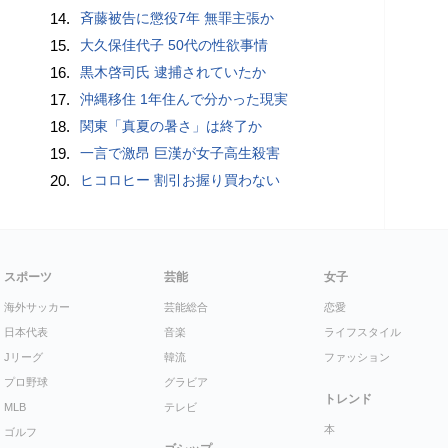
14.
斉藤被告に懲役7年 無罪主張か
15.
大久保佳代子 50代の性欲事情
16.
黒木啓司氏 逮捕されていたか
17.
沖縄移住 1年住んで分かった現実
18.
関東「真夏の暑さ」は終了か
19.
一言で激昂 巨漢が女子高生殺害
20.
ヒコロヒー 割引お握り買わない
スポーツ
芸能
女子
海外サッカー
芸能総合
恋愛
日本代表
音楽
ライフスタイル
Jリーグ
韓流
ファッション
プロ野球
グラビア
トレンド
MLB
テレビ
本
ゴルフ