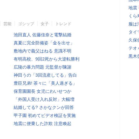
地震
くら
芸能
ゴシップ
女子
トレンド
服は
タイ
池田直人 佐藤佳奈と電撃結婚
久保
真夏に完全防備姿「金を出せ」
テオ
敷地内で義父はねる 意識不明
黒木
有明高校、9回2死から大逆転勝利
広陵の暴力問題 元監督が陳謝
神田うの「3回流産してる」告白
豊臣兄弟! 茶々に「美人過ぎる」
保育園園長 女児にわいせつか
「外国人受け入れ反対」大幅増
結婚してる? さかなクンが回答
甲子園 初めてビデオ検証を実施
地震に便乗した詐欺 注意喚起