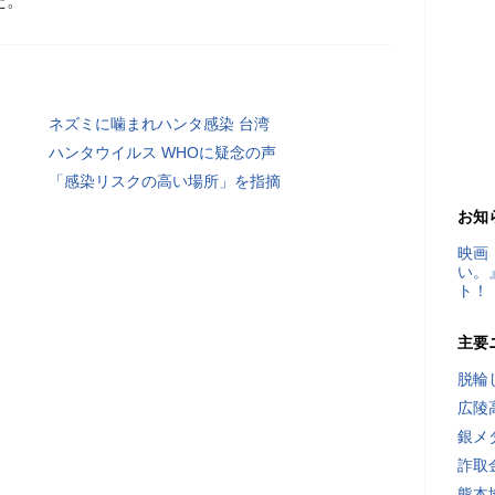
た。
ネズミに噛まれハンタ感染 台湾
ハンタウイルス WHOに疑念の声
「感染リスクの高い場所」を指摘
お知
映画
い。
ト！
主要
脱輪
広陵
銀メ
詐取
熊本