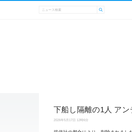
下船し隔離の1人 ア
2026年5月17日 12時6分