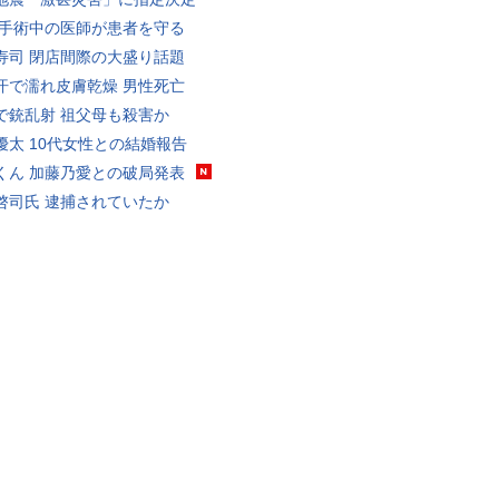
 手術中の医師が患者を守る
寿司 閉店間際の大盛り話題
汗で濡れ皮膚乾燥 男性死亡
で銃乱射 祖父母も殺害か
優太 10代女性との結婚報告
くん 加藤乃愛との破局発表
啓司氏 逮捕されていたか