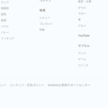
ゴシップ
教育・仕事
テニス
からだ
格闘技
映画
マネー
競馬
レビュー
車
相撲
プレゼント
グルメ
バスケ
特集
バレー
YouTube
フィギュア
サブカル
アニメ
ゲーム
コミック
リシー
コンテンツ・広告ポリシー
livedoorお客様サポートセンター