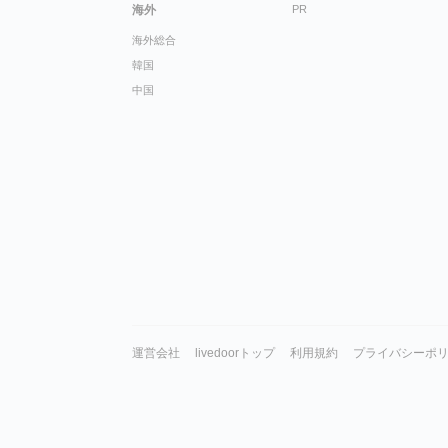
海外
PR
海外総合
韓国
中国
運営会社
livedoorトップ
利用規約
プライバシーポ