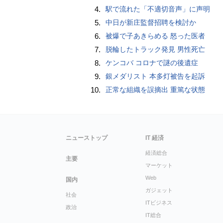
4.
駅で流れた「不適切音声」に声明
5.
中日が新庄監督招聘を検討か
6.
被爆で子あきらめる 怒った医者
7.
脱輪したトラック発見 男性死亡
8.
ケンコバ コロナで謎の後遺症
9.
銀メダリスト 本多灯被告を起訴
10.
正常な組織を誤摘出 重篤な状態
ニューストップ
IT 経済
経済総合
主要
マーケット
Web
国内
ガジェット
社会
ITビジネス
政治
IT総合