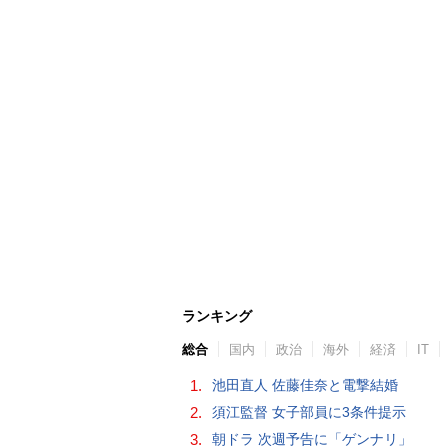
ランキング
総合
国内
政治
海外
経済
IT
1.
池田直人 佐藤佳奈と電撃結婚
2.
須江監督 女子部員に3条件提示
3.
朝ドラ 次週予告に「ゲンナリ」