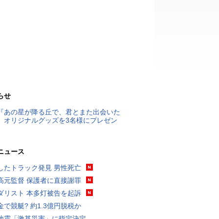
らせ
『あの星が降る丘で、君とまた出会いた
』オリジナルグッズを3名様にプレゼン
ニュース
したトラック発見 男性死亡
高元監督 保護者に直接謝罪
ダリスト 本多灯被告を起訴
金で競艇? 約1.3億円脱税か
地震「激甚災害」に指定決定