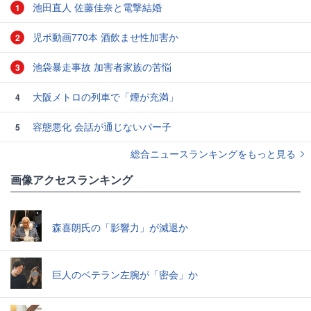
池田直人 佐藤佳奈と電撃結婚
1
児ポ動画770本 酒飲ませ性加害か
2
池袋暴走事故 加害者家族の苦悩
3
大阪メトロの列車で「煙が充満」
4
容態悪化 会話が通じないパー子
5
総合ニュースランキングをもっと見る
画像アクセスランキング
森喜朗氏の「影響力」が減退か
巨人のベテラン左腕が「密会」か