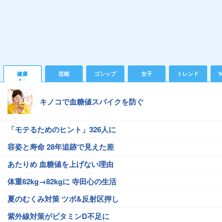
健康
芸能
ゴシップ
女子
トレンド
Y
キノコで血糖値スパイクを防ぐ
「モテるためのヒント」326人に
容姿と寿命 28年追跡で見えた差
あたりめ 血糖値を上げない理由
体重62kg→82kgに 寺田心の生活
夏のむくみ対策 ツボ&反射区押し
紫外線対策がビタミンD不足に