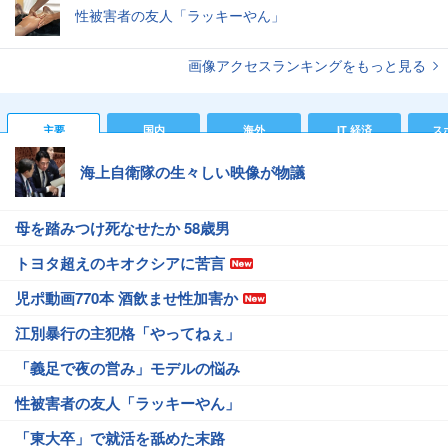
性被害者の友人「ラッキーやん」
画像アクセスランキングをもっと見る
主要
国内
海外
IT 経済
ス
海上自衛隊の生々しい映像が物議
母を踏みつけ死なせたか 58歳男
トヨタ超えのキオクシアに苦言
児ポ動画770本 酒飲ませ性加害か
江別暴行の主犯格「やってねぇ」
「義足で夜の営み」モデルの悩み
性被害者の友人「ラッキーやん」
「東大卒」で就活を舐めた末路