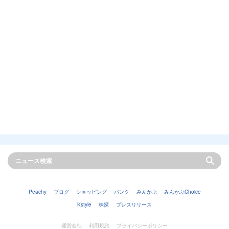
Peachy
ブログ
ショッピング
バンク
みんかぶ
みんかぶChoice
Kstyle
株探
プレスリリース
運営会社
利用規約
プライバシーポリシー