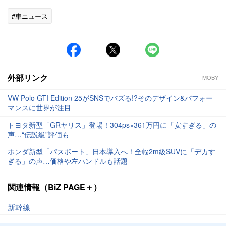
#車ニュース
外部リンク
MOBY
VW Polo GTI Edition 25がSNSでバズる!?そのデザイン&パフォー
マンスに世界が注目
トヨタ新型「GRヤリス」登場！304ps×361万円に「安すぎる」の
声…“伝説級”評価も
ホンダ新型「パスポート」日本導入へ！全幅2m級SUVに「デカす
ぎる」の声…価格や左ハンドルも話題
関連情報（BiZ PAGE＋）
新幹線