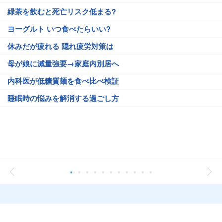
緑茶を飲むと死亡リスク低まる?
ヨーグルト いつ食べたらいい?
休みだが疲れる 隠れ疲労対策は
母が娘に減量強要→家庭内別居へ
内科医が低糖質麺を食べ比べ検証
睡眠時の悩みを解消する過ごし方