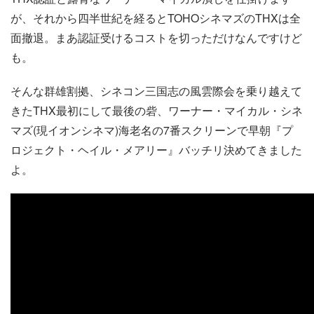
が、それから四半世紀を経るとTOHOシネマズのTHXは全
面撤退。まあ認証受けるコストを切っただけなんですけど
も。
そんな群雄割拠、シネコン三国志の風雲際会を乗り越えて
きたTHX最初にして最後の砦、ワーナー・マイカル・シネ
マズ(現イオンシネマ)海老名の7番スクリーンで早朝『プ
ロジェクト・ヘイル・メアリー』バッチリ決めてきました
よ。