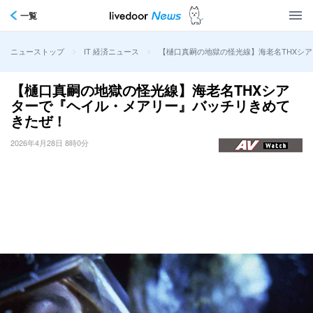
一覧
>
>
【樋口真嗣の地獄の怪光線】海老名THXシ
ニューストップ
IT 経済ニュース
【樋口真嗣の地獄の怪光線】海老名THXシア
ターで『ヘイル・メアリー』バッチリきめて
きたぜ！
2026年4月28日 8時0分