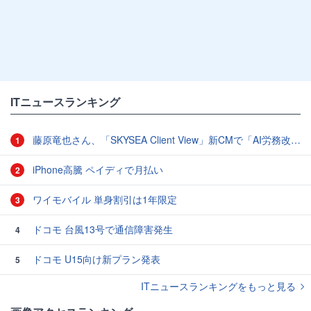
ITニュースランキング
藤原竜也さん、「SKYSEA Client View」新CMで「AI労務改善」をアピール 働き方をAIが分析したら「すぐに休んで」と言われる？
1
iPhone高騰 ペイディで月払い
2
ワイモバイル 単身割引は1年限定
3
ドコモ 台風13号で通信障害発生
4
ドコモ U15向け新プラン発表
5
ITニュースランキングをもっと見る