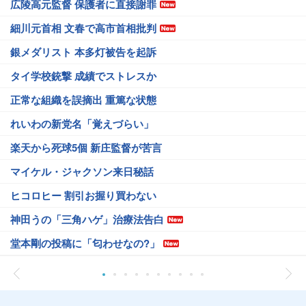
広陵高元監督 保護者に直接謝罪
細川元首相 文春で高市首相批判
銀メダリスト 本多灯被告を起訴
タイ学校銃撃 成績でストレスか
正常な組織を誤摘出 重篤な状態
れいわの新党名「覚えづらい」
楽天から死球5個 新庄監督が苦言
マイケル・ジャクソン来日秘話
ヒコロヒー 割引お握り買わない
神田うの「三角ハゲ」治療法告白
堂本剛の投稿に「匂わせなの?」