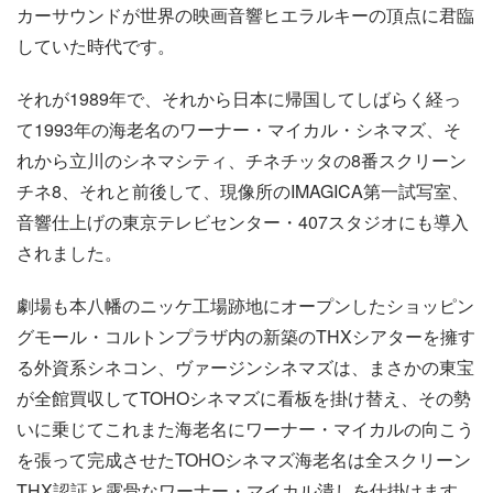
カーサウンドが世界の映画音響ヒエラルキーの頂点に君臨
していた時代です。
それが1989年で、それから日本に帰国してしばらく経っ
て1993年の海老名のワーナー・マイカル・シネマズ、そ
れから立川のシネマシティ、チネチッタの8番スクリーン
チネ8、それと前後して、現像所のIMAGICA第一試写室、
音響仕上げの東京テレビセンター・407スタジオにも導入
されました。
劇場も本八幡のニッケ工場跡地にオープンしたショッピン
グモール・コルトンプラザ内の新築のTHXシアターを擁す
る外資系シネコン、ヴァージンシネマズは、まさかの東宝
が全館買収してTOHOシネマズに看板を掛け替え、その勢
いに乗じてこれまた海老名にワーナー・マイカルの向こう
を張って完成させたTOHOシネマズ海老名は全スクリーン
THX認証と露骨なワーナー・マイカル潰しを仕掛けます