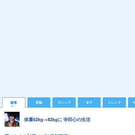
健康
芸能
ゴシップ
女子
トレンド
Y
体重62kg→82kgに 寺田心の生活