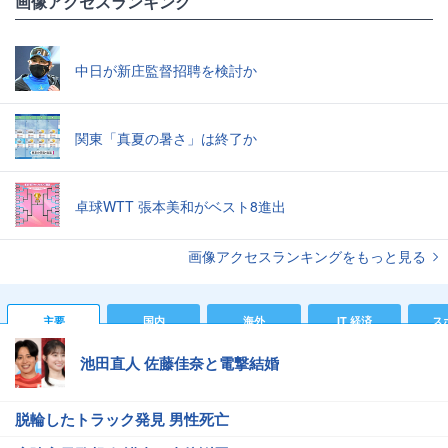
画像アクセスランキング
中日が新庄監督招聘を検討か
関東「真夏の暑さ」は終了か
卓球WTT 張本美和がベスト8進出
画像アクセスランキングをもっと見る
主要
国内
海外
IT 経済
ス
池田直人 佐藤佳奈と電撃結婚
脱輪したトラック発見 男性死亡