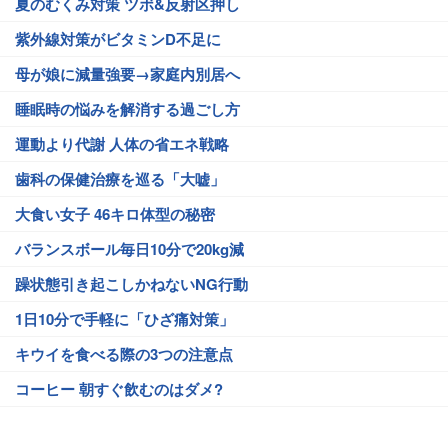
夏のむくみ対策 ツボ&反射区押し
紫外線対策がビタミンD不足に
母が娘に減量強要→家庭内別居へ
睡眠時の悩みを解消する過ごし方
運動より代謝 人体の省エネ戦略
歯科の保健治療を巡る「大嘘」
大食い女子 46キロ体型の秘密
バランスボール毎日10分で20kg減
躁状態引き起こしかねないNG行動
1日10分で手軽に「ひざ痛対策」
キウイを食べる際の3つの注意点
コーヒー 朝すぐ飲むのはダメ?