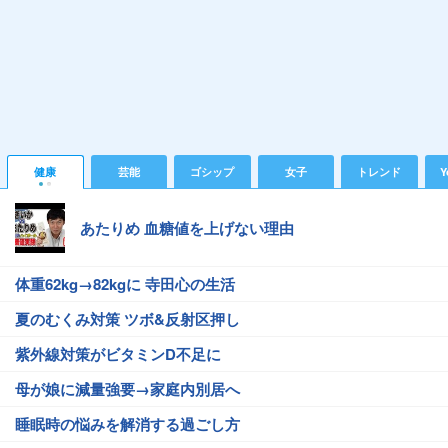
健康
芸能
ゴシップ
女子
トレンド
Y
あたりめ 血糖値を上げない理由
体重62kg→82kgに 寺田心の生活
夏のむくみ対策 ツボ&反射区押し
紫外線対策がビタミンD不足に
母が娘に減量強要→家庭内別居へ
睡眠時の悩みを解消する過ごし方