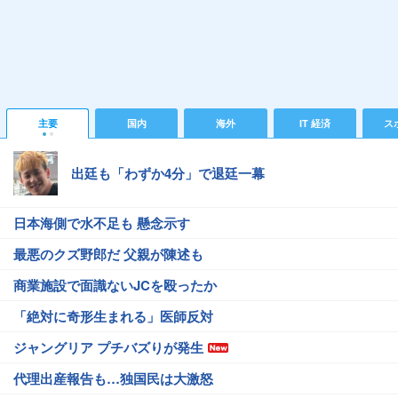
主要
国内
海外
IT 経済
ス
出廷も「わずか4分」で退廷一幕
日本海側で水不足も 懸念示す
最悪のクズ野郎だ 父親が陳述も
商業施設で面識ないJCを殴ったか
「絶対に奇形生まれる」医師反対
ジャングリア プチバズりが発生
代理出産報告も…独国民は大激怒