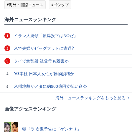
#海外・国際ニュース
#ゴシップ
海外ニュースランキング
イラン大統領「原爆投下はNOだ」
1
米で夫婦がビッグフットに遭遇?
2
タイで銃乱射 祖父母も殺害か
3
YG本社 日本人女性が器物損壊か
4
米州地裁がメタに約900億円支払い命令
5
海外ニュースランキングをもっと見る
画像アクセスランキング
朝ドラ 次週予告に「ゲンナリ」