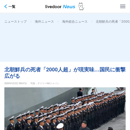
一覧
>
>
>
北朝鮮兵の死者「200
ニューストップ
海外ニュース
海外総合ニュース
北朝鮮兵の死者「2000人超」が現実味…国民に衝撃
広がる
2026年5月2日 5時47分
写真：デイリーNKジャパン