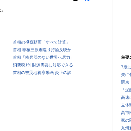
た。
首相の視察動画「すべて計算」
首相 非核三原則巡り持論反映か
首相「核兵器のない世界へ尽力」
主要
消費税1% 財源需要に対応できる
7歳
首相の被災地視察動画 炎上の訳
夫に
関東
「泥
高速
立体
高市
家の
九州