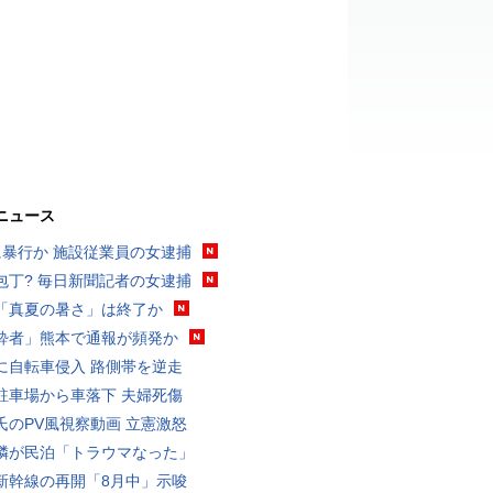
ニュース
に暴行か 施設従業員の女逮捕
包丁? 毎日新聞記者の女逮捕
「真夏の暑さ」は終了か
酔者」熊本で通報が頻発か
に自転車侵入 路側帯を逆走
駐車場から車落下 夫婦死傷
氏のPV風視察動画 立憲激怒
隣が民泊「トラウマなった」
新幹線の再開「8月中」示唆