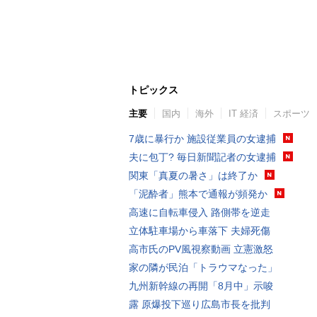
トピックス
主要
国内
海外
IT 経済
スポーツ
7歳に暴行か 施設従業員の女逮捕
夫に包丁? 毎日新聞記者の女逮捕
関東「真夏の暑さ」は終了か
「泥酔者」熊本で通報が頻発か
高速に自転車侵入 路側帯を逆走
立体駐車場から車落下 夫婦死傷
高市氏のPV風視察動画 立憲激怒
家の隣が民泊「トラウマなった」
九州新幹線の再開「8月中」示唆
露 原爆投下巡り広島市長を批判