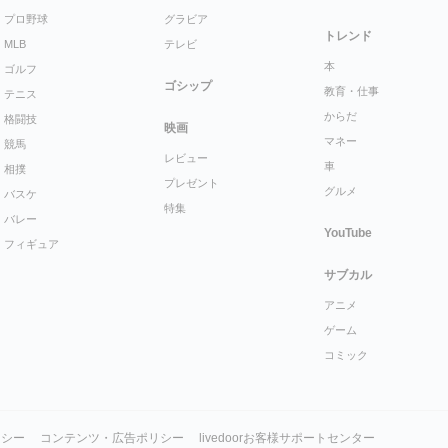
プロ野球
グラビア
トレンド
MLB
テレビ
本
ゴルフ
ゴシップ
教育・仕事
テニス
からだ
格闘技
映画
マネー
競馬
レビュー
車
相撲
プレゼント
グルメ
バスケ
特集
バレー
YouTube
フィギュア
サブカル
アニメ
ゲーム
コミック
リシー
コンテンツ・広告ポリシー
livedoorお客様サポートセンター