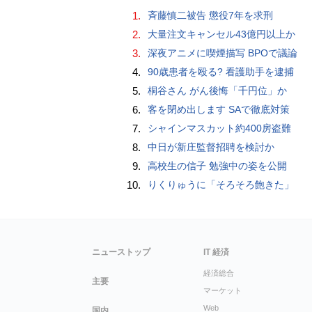
1.
斉藤慎二被告 懲役7年を求刑
2.
大量注文キャンセル43億円以上か
3.
深夜アニメに喫煙描写 BPOで議論
4.
90歳患者を殴る? 看護助手を逮捕
5.
桐谷さん がん後悔「千円位」か
6.
客を閉め出します SAで徹底対策
7.
シャインマスカット約400房盗難
8.
中日が新庄監督招聘を検討か
9.
高校生の信子 勉強中の姿を公開
10.
りくりゅうに「そろそろ飽きた」
ニューストップ
IT 経済
経済総合
主要
マーケット
Web
国内