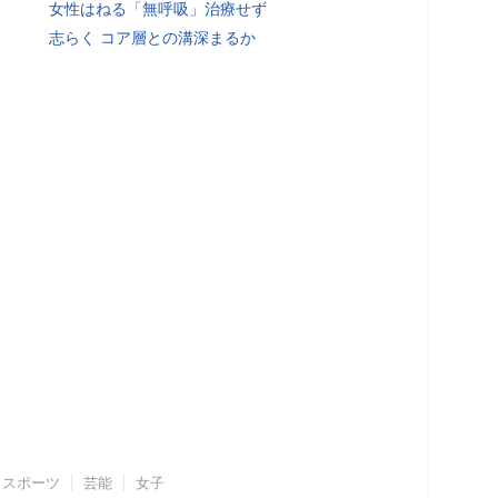
女性はねる「無呼吸」治療せず
志らく コア層との溝深まるか
スポーツ
芸能
女子