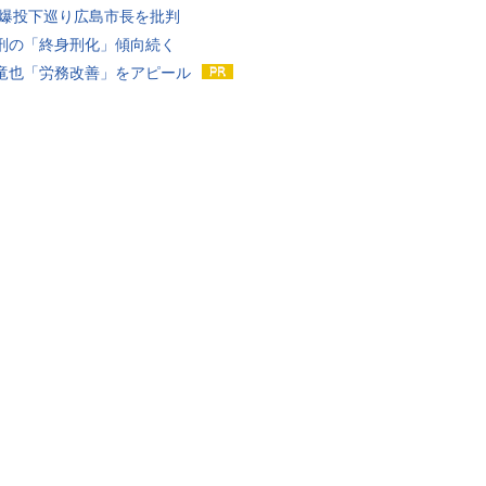
原爆投下巡り広島市長を批判
刑の「終身刑化」傾向続く
竜也「労務改善」をアピール