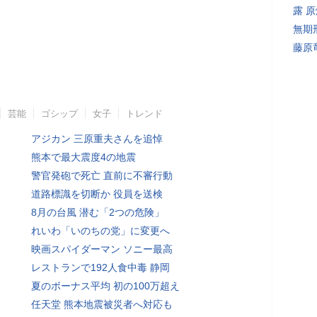
露 
無期
藤原
芸能
ゴシップ
女子
トレンド
アジカン 三原重夫さんを追悼
熊本で最大震度4の地震
警官発砲で死亡 直前に不審行動
道路標識を切断か 役員を送検
8月の台風 潜む「2つの危険」
れいわ「いのちの党」に変更へ
映画スパイダーマン ソニー最高
レストランで192人食中毒 静岡
夏のボーナス平均 初の100万超え
任天堂 熊本地震被災者へ対応も