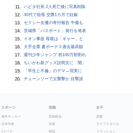
11.
ハビタ社長 2人死亡後に写真削除
12.
30代で祖母 交際1カ月で妊娠
13.
セクシー女優の寄付報告 中傷も
14.
茨城県「パスポート」発行を発表
15.
イオン事故 母親は「ギャー」と
16.
大手企業 夏ボーナス過去最高額
17.
週刊少年ジャンプ 初100万部割れ
18.
ちいかわ新グッズ説明文に「闇」
19.
「学生と不倫」のデマ→現実に
20.
チェーンソーで父襲撃か 目撃談
スポーツ
芸能
女子
海外サッカー
芸能総合
恋愛
日本代表
音楽
ライフスタイル
Jリーグ
韓流
ファッション