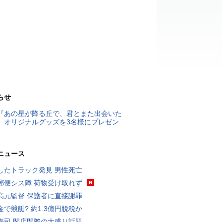
らせ
『あの星が降る丘で、君とまた出会いた
』オリジナルグッズを3名様にプレゼン
ニュース
したトラック発見 男性死亡
郵便シス障 荷物受け取れず
高元監督 保護者に直接謝罪
金で競艇? 約1.3億円脱税か
寿司 閉店間際の大盛り話題