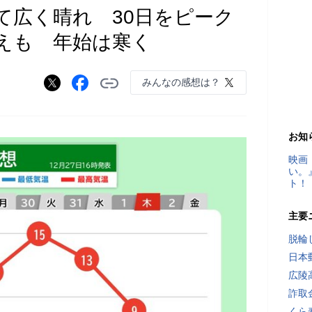
て広く晴れ 30日をピーク
超えも 年始は寒く
みんなの感想は？
お知
映画
い。
ト！
主要
脱輪
日本
広陵
詐取
くら