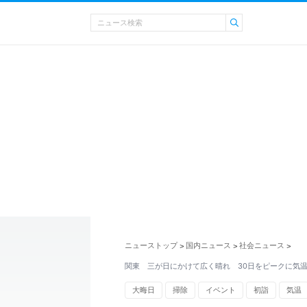
ニューストップ
国内ニュース
社会ニュース
>
>
>
関東 三が日にかけて広く晴れ 30日をピークに気温
大晦日
掃除
イベント
初詣
気温