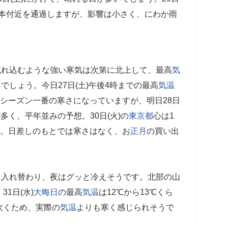
北日本付近を通過しますが、影響は小さく、にわか雨
に流れ込むような強い寒気は次第に北上して、最高
気
るでしょう。今日27日(土)午後4時までの最高
気温
と今シーズン一番の寒さになっていますが、明日28日
が多く、平年並みの予想。30日(火)の
東京都
心は1
す。日差しのもとでは寒さはなく、お
正月
の買い出
気に入れ替わり、夜はグッと冷えそうです。北部の山
1日(水)
大晦日
の最高
気温
は12℃から13℃くら
吹くため、実際の
気温
よりも寒く感じられそうで