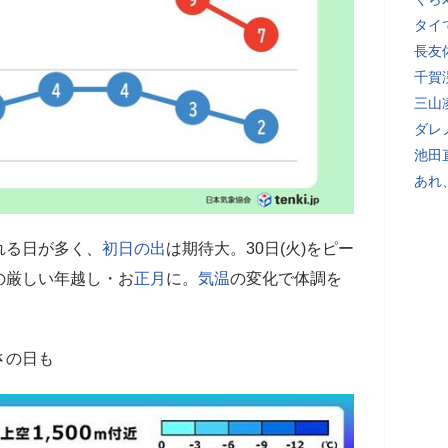
タイ
長友
千賀
三山
ダレ
池田
あれ
れる日が多く、
初日の出
は期待大。30日(火)をピー
の厳しい年越し・お
正月
に。
気温
の変化で体調を
さの日も