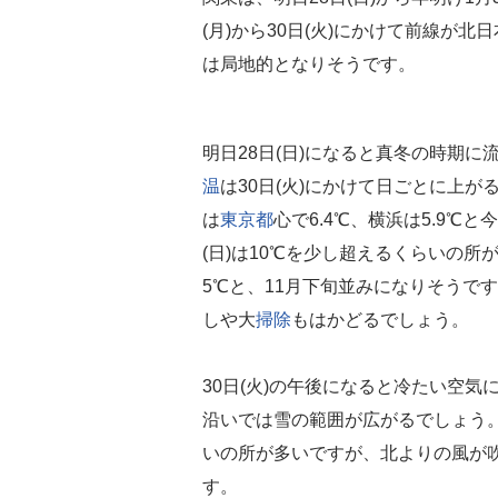
(月)から30日(火)にかけて前線が
は局地的となりそうです。
明日28日(日)になると真冬の時期
温
は30日(火)にかけて日ごとに上が
は
東京都
心で6.4℃、横浜は5.9℃
(日)は10℃を少し超えるくらいの所
5℃と、11月下旬並みになりそうで
しや大
掃除
もはかどるでしょう。
30日(火)の午後になると冷たい空
沿いでは雪の範囲が広がるでしょう。3
いの所が多いですが、北よりの風が
す。