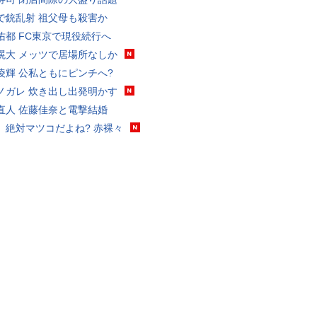
で銃乱射 祖父母も殺害か
佑都 FC東京で現役続行へ
滉大 メッツで居場所なしか
凌輝 公私ともにピンチへ?
ノガレ 炊き出し出発明かす
直人 佐藤佳奈と電撃結婚
、絶対マツコだよね? 赤裸々