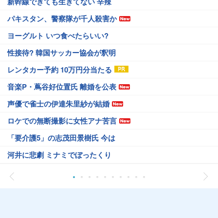
新幹線できても生きてない 辛辣
パキスタン、警察隊が千人殺害か
ヨーグルト いつ食べたらいい?
性接待? 韓国サッカー協会が釈明
レンタカー予約 10万円分当たる
音楽P・蔦谷好位置氏 離婚を公表
声優で雀士の伊達朱里紗が結婚
ロケでの無断撮影に女性アナ苦言
「要介護5」の志茂田景樹氏 今は
河井に悲劇 ミナミでぼったくり