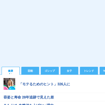
健康
芸能
ゴシップ
女子
トレンド
Y
「モテるためのヒント」326人に
容姿と寿命 28年追跡で見えた差