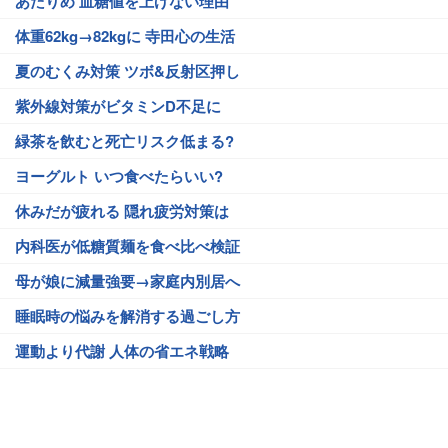
あたりめ 血糖値を上げない理由
体重62kg→82kgに 寺田心の生活
夏のむくみ対策 ツボ&反射区押し
紫外線対策がビタミンD不足に
緑茶を飲むと死亡リスク低まる?
ヨーグルト いつ食べたらいい?
休みだが疲れる 隠れ疲労対策は
内科医が低糖質麺を食べ比べ検証
母が娘に減量強要→家庭内別居へ
睡眠時の悩みを解消する過ごし方
運動より代謝 人体の省エネ戦略