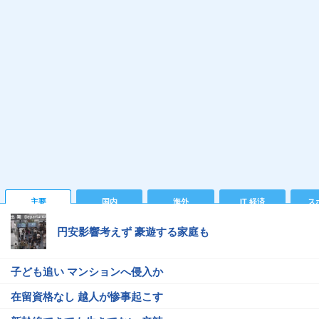
主要
国内
海外
IT 経済
ス
円安影響考えず 豪遊する家庭も
子ども追い マンションへ侵入か
在留資格なし 越人が惨事起こす