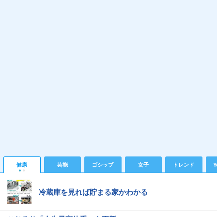
健康
芸能
ゴシップ
女子
トレンド
Y
冷蔵庫を見れば貯まる家かわかる