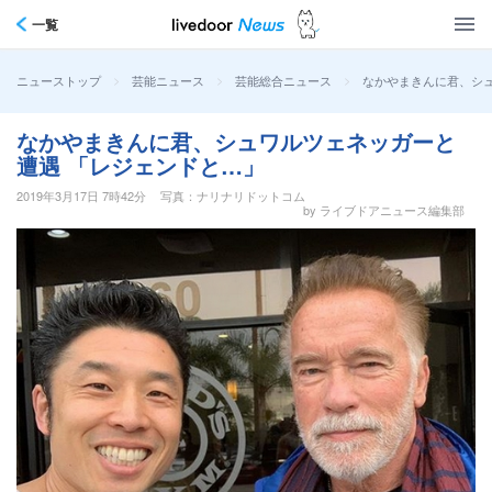
一覧
>
>
>
なかやまきんに君、シ
ニューストップ
芸能ニュース
芸能総合ニュース
なかやまきんに君、シュワルツェネッガーと
遭遇 「レジェンドと…」
2019年3月17日 7時42分
写真：ナリナリドットコム
by ライブドアニュース編集部