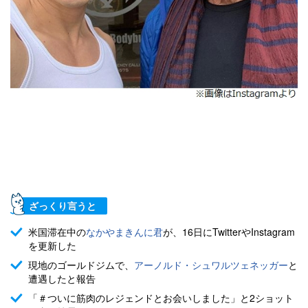
ざっくり言うと
米国滞在中の
なかやまきんに君
が、16日にTwitterやInstagram
を更新した
現地のゴールドジムで、
アーノルド・シュワルツェネッガー
と
遭遇したと報告
「＃ついに筋肉のレジェンドとお会いしました」と2ショット