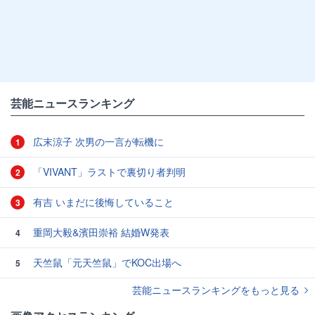
芸能ニュースランキング
広末涼子 次男の一言が転機に
1
「VIVANT」ラストで裏切り者判明
2
有吉 いまだに後悔していること
3
重岡大毅&濱田崇裕 結婚W発表
4
天竺鼠「元天竺鼠」でKOC出場へ
5
芸能ニュースランキングをもっと見る