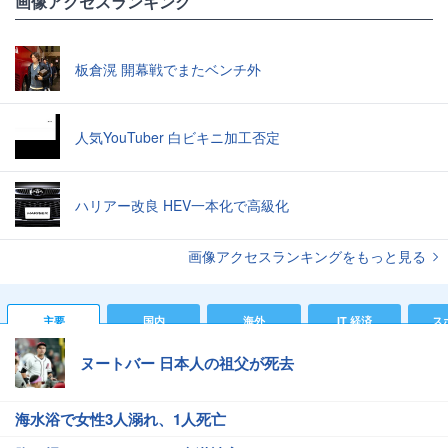
画像アクセスランキング
板倉滉 開幕戦でまたベンチ外
人気YouTuber 白ビキニ加工否定
ハリアー改良 HEV一本化で高級化
画像アクセスランキングをもっと見る
主要
国内
海外
IT 経済
ス
ヌートバー 日本人の祖父が死去
海水浴で女性3人溺れ、1人死亡