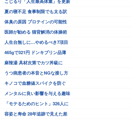
こじるり「人生最高体重」を更新
夏の寝不足 食事制限でも太る訳
体臭の原因 プロテインの可能性
医師が勧める 猫背解消の体操術
人生台無しに…やめるべき7項目
465gで321円 ドンキプリン品薄
麻辣湯 具材次第でカツ丼級に
うつ病患者の本音とNGな接し方
キノコで血糖値スパイクを防ぐ
メンタルに良い影響を与える趣味
「モテるためのヒント」326人に
容姿と寿命 28年追跡で見えた差