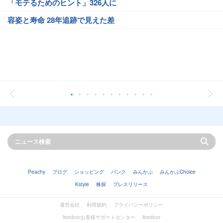
「モテるためのヒント」326人に
容姿と寿命 28年追跡で見えた差
Peachy
ブログ
ショッピング
バンク
みんかぶ
みんかぶChoice
Kstyle
株探
プレスリリース
運営会社
利用規約
プライバシーポリシー
livedoorお客様サポートセンター
livedoor