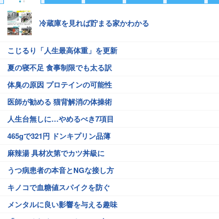
冷蔵庫を見れば貯まる家かわかる
こじるり「人生最高体重」を更新
夏の寝不足 食事制限でも太る訳
体臭の原因 プロテインの可能性
医師が勧める 猫背解消の体操術
人生台無しに…やめるべき7項目
465gで321円 ドンキプリン品薄
麻辣湯 具材次第でカツ丼級に
うつ病患者の本音とNGな接し方
キノコで血糖値スパイクを防ぐ
メンタルに良い影響を与える趣味