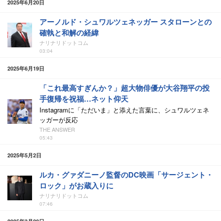
2025年6月20日
アーノルド・シュワルツェネッガー スタローンとの
確執と和解の経緯
ナリナリドットコム
03:04
2025年6月19日
「これ最高すぎんか？」超大物俳優が大谷翔平の投
手復帰を祝福…ネット仰天
Instagramに「ただいま」と添えた言葉に、シュワルツェネ
ッガーが反応
THE ANSWER
05:43
2025年5月2日
ルカ・グァダニーノ監督のDC映画「サージェント・
ロック」がお蔵入りに
ナリナリドットコム
07:46