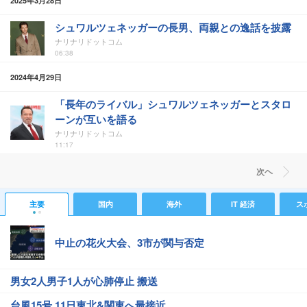
2025年3月28日
シュワルツェネッガーの長男、両親との逸話を披露
ナリナリドットコム
06:38
2024年4月29日
「長年のライバル」シュワルツェネッガーとスタロ
ーンが互いを語る
ナリナリドットコム
11:17
次ヘ
主要
国内
海外
IT 経済
ス
中止の花火大会、3市が関与否定
男女2人男子1人が心肺停止 搬送
台風15号 11日東北&関東へ最接近