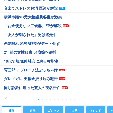
音楽でストレス解消 医師が解説
横浜市議VS元大物議員秘書が激突
「お金使えない症候群」FPが解説
「友人が刺された」男は逃走中
恋愛離れ 米独身7割がデートせず
2年前の女性殺害 54歳娘を逮捕
10代で無期刑 社会に戻る可能性
育三郎 アプローチ法ぶっちゃけ
ダレノガレ 支援金振り込み報告
同じ詐欺に遭った芸人の実名告白
健康
芸能
ゴシップ
女子
トレンド
Y