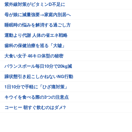
紫外線対策がビタミンD不足に
母が娘に減量強要→家庭内別居へ
睡眠時の悩みを解消する過ごし方
運動より代謝 人体の省エネ戦略
歯科の保健治療を巡る「大嘘」
大食い女子 46キロ体型の秘密
バランスボール毎日10分で20kg減
躁状態引き起こしかねないNG行動
1日10分で手軽に「ひざ痛対策」
キウイを食べる際の3つの注意点
コーヒー 朝すぐ飲むのはダメ?