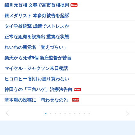
細川元首相 文春で高市首相批判
銀メダリスト 本多灯被告を起訴
タイ学校銃撃 成績でストレスか
正常な組織を誤摘出 重篤な状態
れいわの新党名「覚えづらい」
楽天から死球5個 新庄監督が苦言
マイケル・ジャクソン来日秘話
ヒコロヒー 割引お握り買わない
神田うの「三角ハゲ」治療法告白
堂本剛の投稿に「匂わせなの?」