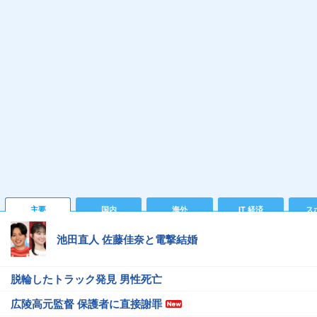
主要
国内
海外
IT 経済
ス
池田直人 佐藤佳奈と電撃結婚
脱輪したトラック発見 男性死亡
広陵高元監督 保護者に直接謝罪