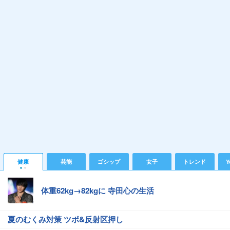
健康
芸能
ゴシップ
女子
トレンド
Y
体重62kg→82kgに 寺田心の生活
夏のむくみ対策 ツボ&反射区押し