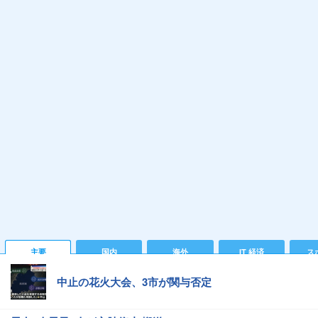
主要
国内
海外
IT 経済
ス
中止の花火大会、3市が関与否定