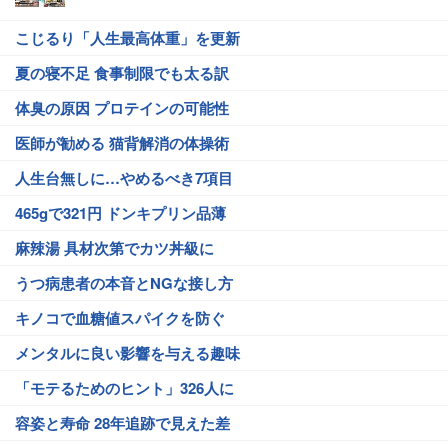
こじるり「人生最高体重」を更新
夏の寝不足 食事制限でも太る訳
体臭の原因 プロテインの可能性
医師が勧める 猫背解消の体操術
人生台無しに…やめるべき7項目
465gで321円 ドンキプリン品薄
麻辣湯 具材次第でカツ丼級に
うつ病患者の本音とNGな接し方
キノコで血糖値スパイクを防ぐ
メンタルに良い影響を与える趣味
「モテるためのヒント」326人に
容姿と寿命 28年追跡で見えた差