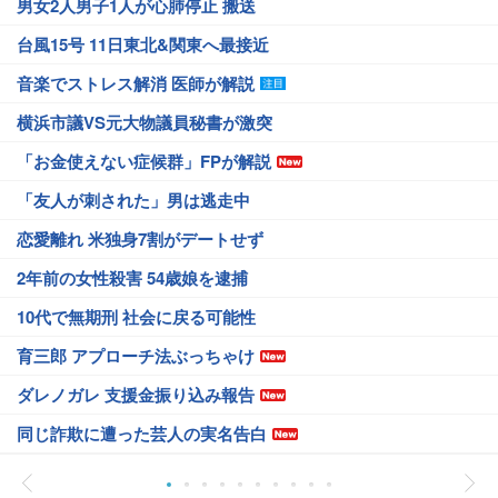
男女2人男子1人が心肺停止 搬送
台風15号 11日東北&関東へ最接近
音楽でストレス解消 医師が解説
横浜市議VS元大物議員秘書が激突
「お金使えない症候群」FPが解説
「友人が刺された」男は逃走中
恋愛離れ 米独身7割がデートせず
2年前の女性殺害 54歳娘を逮捕
10代で無期刑 社会に戻る可能性
育三郎 アプローチ法ぶっちゃけ
ダレノガレ 支援金振り込み報告
同じ詐欺に遭った芸人の実名告白