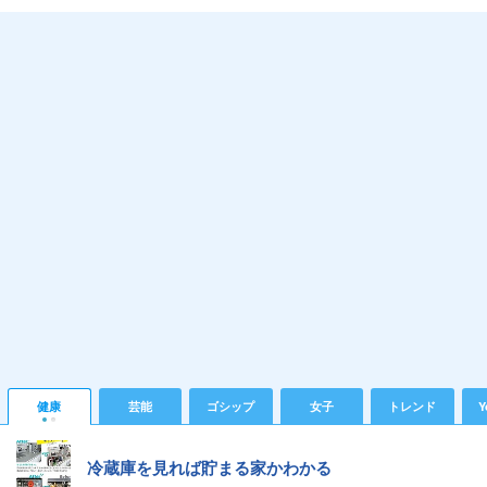
健康
芸能
ゴシップ
女子
トレンド
Y
冷蔵庫を見れば貯まる家かわかる