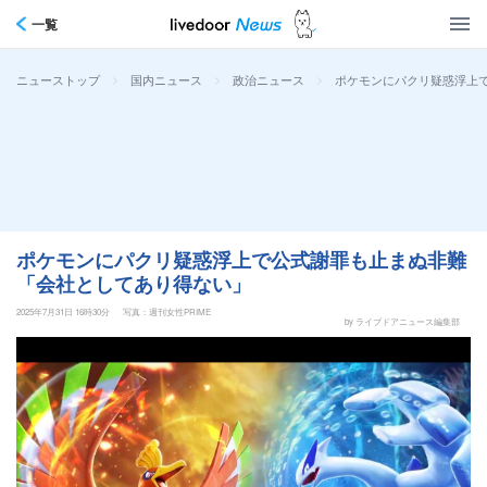
一覧
>
>
>
ポケモンにパクリ疑惑浮上
ニューストップ
国内ニュース
政治ニュース
ポケモンにパクリ疑惑浮上で公式謝罪も止まぬ非難
「会社としてあり得ない」
2025年7月31日 16時30分
写真：週刊女性PRIME
by ライブドアニュース編集部