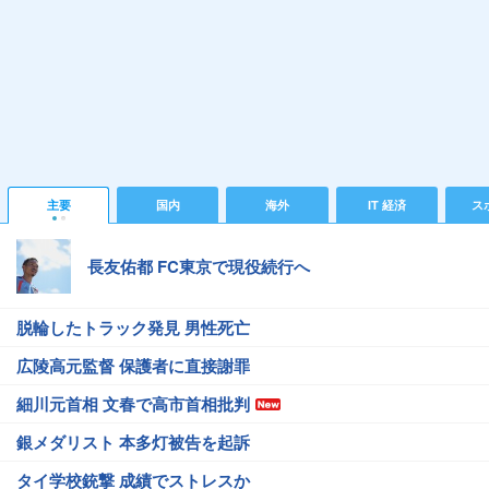
主要
国内
海外
IT 経済
ス
長友佑都 FC東京で現役続行へ
脱輪したトラック発見 男性死亡
広陵高元監督 保護者に直接謝罪
細川元首相 文春で高市首相批判
銀メダリスト 本多灯被告を起訴
タイ学校銃撃 成績でストレスか