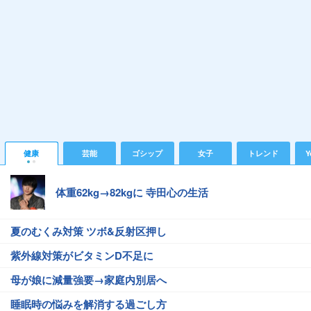
健康
芸能
ゴシップ
女子
トレンド
Y
体重62kg→82kgに 寺田心の生活
夏のむくみ対策 ツボ&反射区押し
紫外線対策がビタミンD不足に
母が娘に減量強要→家庭内別居へ
睡眠時の悩みを解消する過ごし方