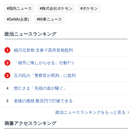
#国内ニュース
#株式会社ポケモン
#ポケモン
#DeNA(企業)
#時事ニュース
政治ニュースランキング
細川元首相 文春で高市首相批判
1
「相手に悔しがらせる」行動7つ
2
玉川氏の「警察官が死刑」に批判
3
悠仁さま「先祖の血が騒ぐ」
4
老後の孤独 数百円で打破できる
5
政治ニュースランキングをもっと見る
画像アクセスランキング