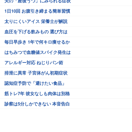
夫の「産後うつ」にみられる症状
1日10回 お腹引き締まる簡単習慣
太りにくいアイス 栄養士が解説
血圧を下げる飲みもの 選び方は
毎日早歩き 1年で何キロ痩せるか
はちみつで血糖値スパイク発生は
アレルギー対応 ねじりパン術
排泄に異常 子宮体がん初期症状
認知症予防で「避けたい食品」
筋トレ7年 彼女なしも肉体は別格
診察は5分しかできない 本音告白