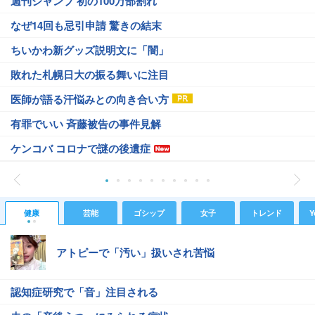
週刊ジャンプ 初の100万部割れ
なぜ14回も忌引申請 驚きの結末
ちいかわ新グッズ説明文に「闇」
敗れた札幌日大の振る舞いに注目
医師が語る汗悩みとの向き合い方
有罪でいい 斉藤被告の事件見解
ケンコバ コロナで謎の後遺症
健康
芸能
ゴシップ
女子
トレンド
Y
アトピーで「汚い」扱いされ苦悩
認知症研究で「音」注目される