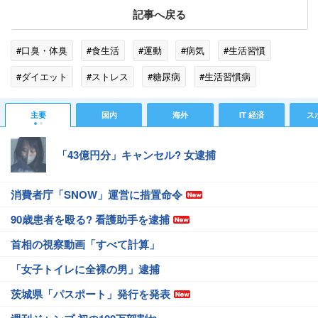
記事へ戻る
#口臭・体臭
#食生活
#運動
#病気
#生活習慣
#ダイエット
#ストレス
#糖尿病
#生活習慣病
主要
国内
海外
IT 経済
ス
「43億円分」キャンセル? 女逮捕
消費者庁「SNOW」運営に措置命令
90歳患者を殴る? 看護助手を逮捕
首相の視察動画「すべて計算」
「女子トイレに全裸の男」逮捕
茨城県「パスポート」発行を発表