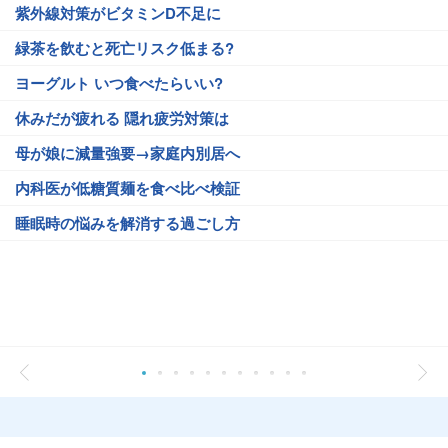
紫外線対策がビタミンD不足に
緑茶を飲むと死亡リスク低まる?
ヨーグルト いつ食べたらいい?
休みだが疲れる 隠れ疲労対策は
母が娘に減量強要→家庭内別居へ
内科医が低糖質麺を食べ比べ検証
睡眠時の悩みを解消する過ごし方