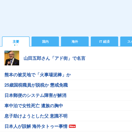
主要
国内
海外
IT 経済
ス
山田五郎さん「アド街」で名言
熊本の被災地で「火事場泥棒」か
25歳国税職員が脱税か 懲戒免職
日本郵便のシステム障害が解消
車中泊で女性死亡 遺族の胸中
息子助けようとした父 意識不明
日本人が誤解 海外タトゥー事情