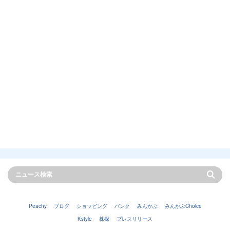
Peachy
ブログ
ショッピング
バンク
みんかぶ
みんかぶChoice
Kstyle
株探
プレスリリース