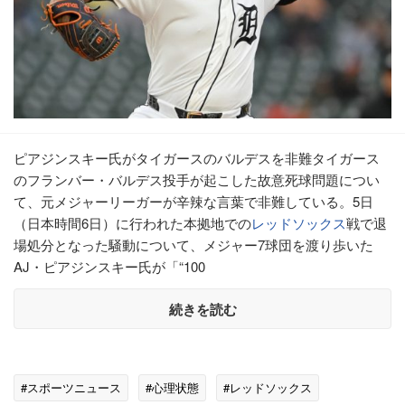
ピアジンスキー氏がタイガースのバルデスを非難タイガース
のフランバー・バルデス投手が起こした故意死球問題につい
て、元メジャーリーガーが辛辣な言葉で非難している。5日
（日本時間6日）に行われた本拠地での
レッドソックス
戦で退
場処分となった騒動について、メジャー7球団を渡り歩いた
AJ・ピアジンスキー氏が「“100
続きを読む
#スポーツニュース
#心理状態
#レッドソックス