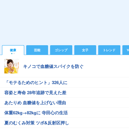
健康
芸能
ゴシップ
女子
トレンド
Y
キノコで血糖値スパイクを防ぐ
「モテるためのヒント」326人に
容姿と寿命 28年追跡で見えた差
あたりめ 血糖値を上げない理由
体重62kg→82kgに 寺田心の生活
夏のむくみ対策 ツボ&反射区押し