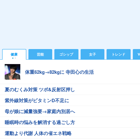
健康
芸能
ゴシップ
女子
トレンド
Y
体重62kg→82kgに 寺田心の生活
夏のむくみ対策 ツボ&反射区押し
紫外線対策がビタミンD不足に
母が娘に減量強要→家庭内別居へ
睡眠時の悩みを解消する過ごし方
運動より代謝 人体の省エネ戦略