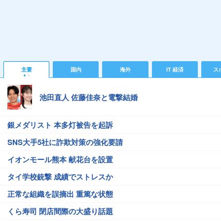
主要
国内
海外
IT 経済
ス
池田直人 佐藤佳奈と電撃結婚
銀メダリスト 本多灯被告を起訴
SNS大手5社に詐欺対策の強化要請
イオンモール熊本 献花台を設置
タイ学校銃撃 成績でストレスか
正常な組織を誤摘出 重篤な状態
くら寿司 閉店間際の大盛り話題