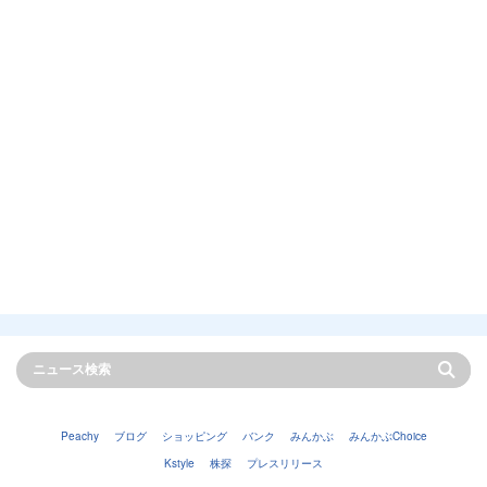
Peachy
ブログ
ショッピング
バンク
みんかぶ
みんかぶChoice
Kstyle
株探
プレスリリース