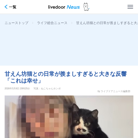
一覧
>
>
甘えん坊猫との日常が羨ましすぎると大
ニューストップ
ライフ総合ニュース
甘えん坊猫との日常が羨ましすぎると大きな反響
「これは幸せ」
2026年5月8日 20時25分
写真：ねこちゃんホンポ
by ライブドアニュース編集部