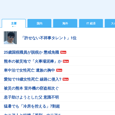
主要
国内
海外
IT 経済
ス
「許せない不祥事タレント」1位
25歳国税職員が脱税か 懲戒免職
熊本の被災地で「火事場泥棒」か
車中泊で女性死亡 遺族の胸中
愛知で19歳女性死亡 線路に侵入?
被災の熊本 室外機の窃盗相次ぐ
息子助けようとした父 意識不明
猛暑でも「冷房を控える」7割超