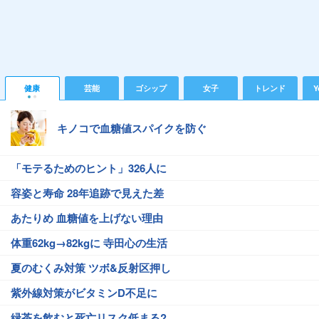
健康
芸能
ゴシップ
女子
トレンド
Y
キノコで血糖値スパイクを防ぐ
「モテるためのヒント」326人に
容姿と寿命 28年追跡で見えた差
あたりめ 血糖値を上げない理由
体重62kg→82kgに 寺田心の生活
夏のむくみ対策 ツボ&反射区押し
紫外線対策がビタミンD不足に
緑茶を飲むと死亡リスク低まる?