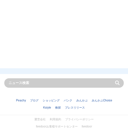
Peachy
ブログ
ショッピング
バンク
みんかぶ
みんかぶChoice
Kstyle
株探
プレスリリース
運営会社
利用規約
プライバシーポリシー
livedoorお客様サポートセンター
livedoor