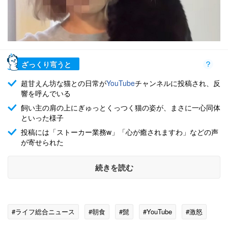
ざっくり言うと
超甘えん坊な猫との日常が
YouTube
チャンネルに投稿され、反
響を呼んでいる
飼い主の肩の上にぎゅっとくっつく猫の姿が、まさに一心同体
といった様子
投稿には「ストーカー業務w」「心が癒されますわ」などの声
が寄せられた
続きを読む
#ライフ総合ニュース
#朝食
#髭
#YouTube
#激怒