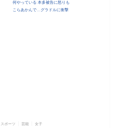
何やっている 本多被告に怒りも
こらあかんで…グラドルに衝撃
スポーツ
芸能
女子