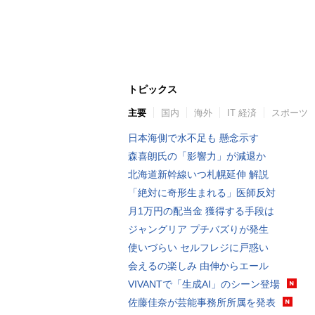
トピックス
主要
国内
海外
IT 経済
スポーツ
日本海側で水不足も 懸念示す
森喜朗氏の「影響力」が減退か
北海道新幹線いつ札幌延伸 解説
「絶対に奇形生まれる」医師反対
月1万円の配当金 獲得する手段は
ジャングリア プチバズりが発生
使いづらい セルフレジに戸惑い
会えるの楽しみ 由伸からエール
VIVANTで「生成AI」のシーン登場
佐藤佳奈が芸能事務所所属を発表