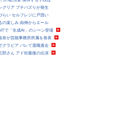
ングリア プチバズりが発生
づらい セルフレジに戸惑い
るの楽しみ 由伸からエール
VANTで「生成AI」のシーン登場
佳奈が芸能事務所所属を発表
でグラビア バレて退職過去
五郎さん アド街最後の出演