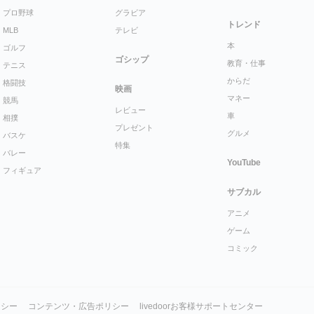
プロ野球
グラビア
トレンド
MLB
テレビ
本
ゴルフ
ゴシップ
教育・仕事
テニス
からだ
格闘技
映画
マネー
競馬
レビュー
車
相撲
プレゼント
グルメ
バスケ
特集
バレー
YouTube
フィギュア
サブカル
アニメ
ゲーム
コミック
リシー
コンテンツ・広告ポリシー
livedoorお客様サポートセンター