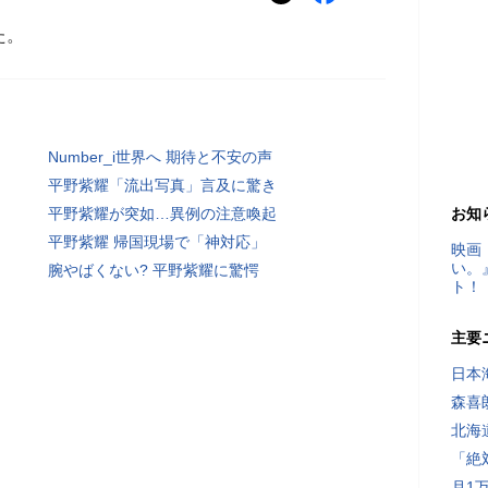
た。
Number_i世界へ 期待と不安の声
平野紫耀「流出写真」言及に驚き
平野紫耀が突如…異例の注意喚起
お知
平野紫耀 帰国現場で「神対応」
映画
い。
腕やばくない? 平野紫耀に驚愕
ト！
主要
日本
森喜
北海
「絶
月1