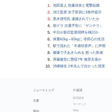
1.
池田直人 佐藤佳奈と電撃結婚
2.
須江監督 女子部員に3条件提示
3.
黒木啓司氏 逮捕されていたか
4.
朝ドラ 次週予告に「ゲンナリ」
5.
中日が新庄監督招聘を検討か
6.
体重62kg→82kgに 寺田心の生活
7.
駅で流れた「不適切音声」に声明
8.
被爆で子あきらめる 怒った医者
9.
斉藤被告に懲役7年 無罪主張か
10.
沖縄移住 1年住んで分かった現実
ニューストップ
IT 経済
経済総合
主要
マーケット
Web
国内