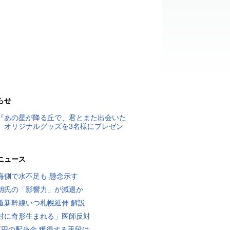
らせ
『あの星が降る丘で、君とまた出会いた
』オリジナルグッズを3名様にプレゼン
ニュース
海側で水不足も 懸念示す
朗氏の「影響力」が減退か
道新幹線いつ札幌延伸 解説
対に奇形生まれる」医師反対
万円の配当金 獲得する手段は