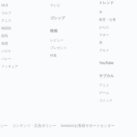
トレンド
MLB
テレビ
本
ゴルフ
ゴシップ
教育・仕事
テニス
からだ
格闘技
映画
マネー
競馬
レビュー
車
相撲
プレゼント
グルメ
バスケ
特集
バレー
YouTube
フィギュア
サブカル
アニメ
ゲーム
コミック
リシー
コンテンツ・広告ポリシー
livedoorお客様サポートセンター