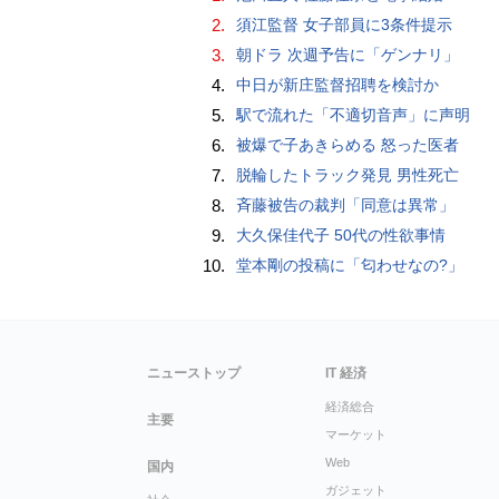
2.
須江監督 女子部員に3条件提示
3.
朝ドラ 次週予告に「ゲンナリ」
4.
中日が新庄監督招聘を検討か
5.
駅で流れた「不適切音声」に声明
6.
被爆で子あきらめる 怒った医者
7.
脱輪したトラック発見 男性死亡
8.
斉藤被告の裁判「同意は異常」
9.
大久保佳代子 50代の性欲事情
10.
堂本剛の投稿に「匂わせなの?」
ニューストップ
IT 経済
経済総合
主要
マーケット
Web
国内
ガジェット