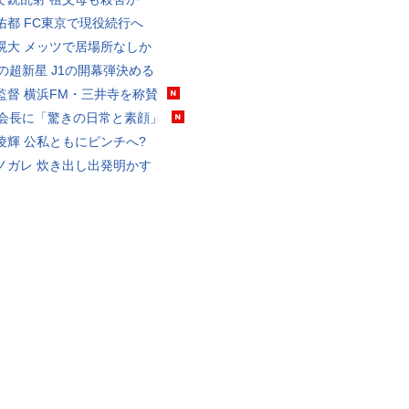
佑都 FC東京で現役続行へ
滉大 メッツで居場所なしか
歳の超新星 J1の開幕弾決める
監督 横浜FM・三井寺を称賛
FA会長に「驚きの日常と素顔」
凌輝 公私ともにピンチへ?
ノガレ 炊き出し出発明かす