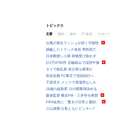
トピックス
主要
国内
海外
IT 経済
スポーツ
台風の発生ラッシュが続く可能性
脱輪したトラック発見 男性死亡
日本郵便シス障 荷物受け取れず
計2万4700件 五輪絡みで誹謗中傷
タイで銃乱射 祖父母も殺害か
長友佑都 FC東京で現役続行へ
千賀滉大 メッツで居場所なしか
16歳の超新星 J1の開幕弾決める
森保監督 横浜FM・三井寺を称賛
FIFA会長に「驚きの日常と素顔」
三山凌輝 公私ともにピンチへ?