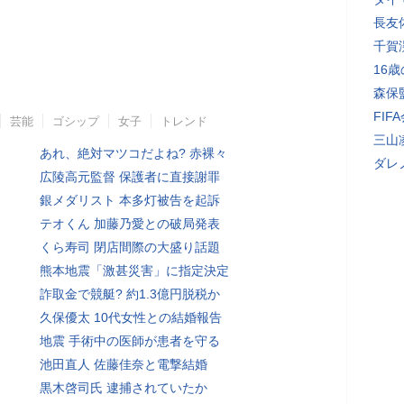
長友
千賀
16
森保
FI
芸能
ゴシップ
女子
トレンド
三山
あれ、絶対マツコだよね? 赤裸々
ダレ
広陵高元監督 保護者に直接謝罪
銀メダリスト 本多灯被告を起訴
テオくん 加藤乃愛との破局発表
くら寿司 閉店間際の大盛り話題
熊本地震「激甚災害」に指定決定
詐取金で競艇? 約1.3億円脱税か
久保優太 10代女性との結婚報告
地震 手術中の医師が患者を守る
池田直人 佐藤佳奈と電撃結婚
黒木啓司氏 逮捕されていたか