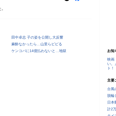
た。
田中卓志 子の姿を公開し大反響
麻酔なかったら…山里らビビる
ケンコバに14億払わないと…地獄
お知
映画
い。
ト！
主要
台風
脱輪
日本
計2
タイ