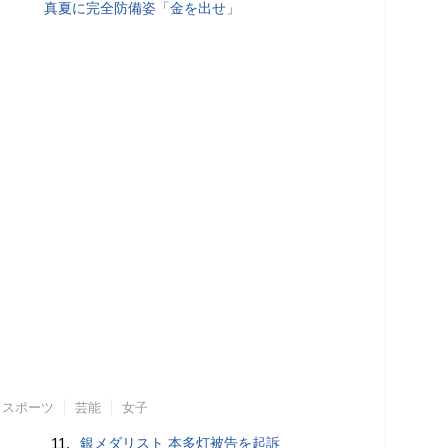
真夏に完全防備姿「金を出せ」
スポーツ
芸能
女子
11.
銀メダリスト 本多灯被告を起訴