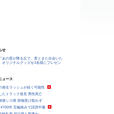
らせ
『あの星が降る丘で、君とまた出会いた
』オリジナルグッズを3名様にプレゼン
ニュース
の発生ラッシュが続く可能性
したトラック発見 男性死亡
郵便シス障 荷物受け取れず
万4700件 五輪絡みで誹謗中傷
で銃乱射 祖父母も殺害か