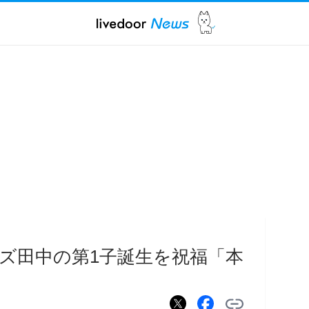
ズ田中の第1子誕生を祝福「本
」