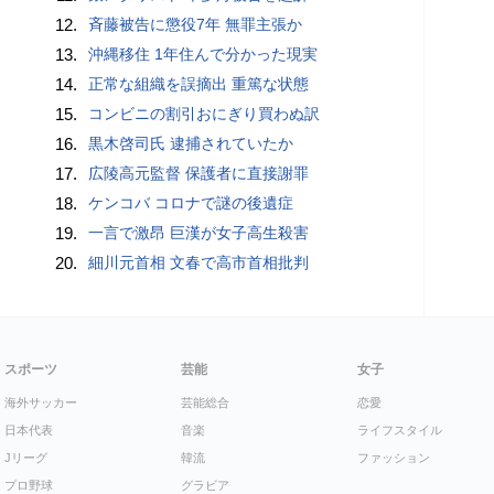
12.
斉藤被告に懲役7年 無罪主張か
13.
沖縄移住 1年住んで分かった現実
14.
正常な組織を誤摘出 重篤な状態
15.
コンビニの割引おにぎり買わぬ訳
16.
黒木啓司氏 逮捕されていたか
17.
広陵高元監督 保護者に直接謝罪
18.
ケンコバ コロナで謎の後遺症
19.
一言で激昂 巨漢が女子高生殺害
20.
細川元首相 文春で高市首相批判
スポーツ
芸能
女子
海外サッカー
芸能総合
恋愛
日本代表
音楽
ライフスタイル
Jリーグ
韓流
ファッション
プロ野球
グラビア