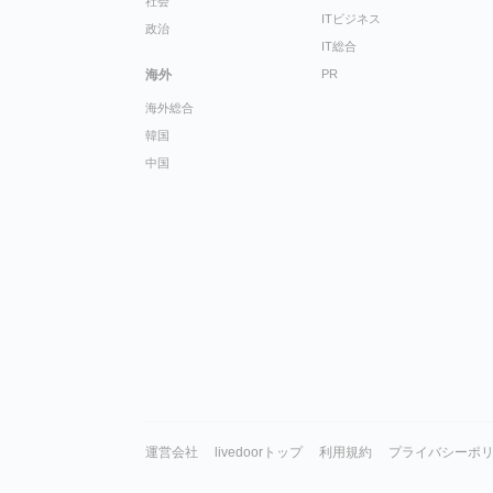
社会
ITビジネス
政治
IT総合
海外
PR
海外総合
韓国
中国
運営会社
livedoorトップ
利用規約
プライバシーポ