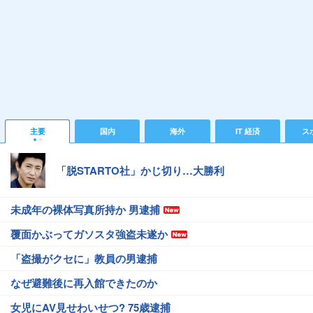
主要
国内
海外
IT 経済
ス
「脱STARTO社」かじ切り…大勝利
未成年の裸体写真所持か 男逮捕
覆面かぶってガソスタ強盗未遂か
「盗撮がクセに」教員の男逮捕
なぜ避難後に再入館できたのか
女児にAV見せわいせつ? 75歳逮捕