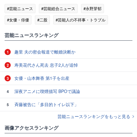
#芸能ニュース
#芸能総合ニュース
#永野芽郁
#女優・俳優
#二股
#芸能人の不祥事・トラブル
#エンタメ・芸能ニュース
芸能ニュースランキング
趣里 夫の密会報道で離婚決断か
1
寿美花代さん死去 息子2人が追悼
2
女優・山本舞香 第1子を出産
3
深夜アニメに喫煙描写 BPOで議論
4
斉藤被告に「多目的トイレ以下」
5
芸能ニュースランキングをもっと見る
画像アクセスランキング