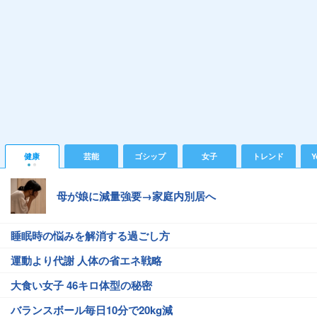
健康
芸能
ゴシップ
女子
トレンド
Y
母が娘に減量強要→家庭内別居へ
睡眠時の悩みを解消する過ごし方
運動より代謝 人体の省エネ戦略
大食い女子 46キロ体型の秘密
バランスボール毎日10分で20kg減