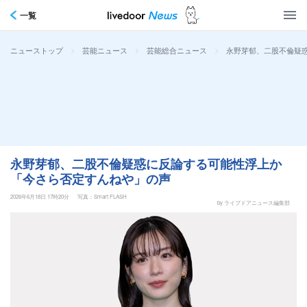
一覧
>
>
>
永野芽郁、二股不倫疑
ニューストップ
芸能ニュース
芸能総合ニュース
永野芽郁、二股不倫疑惑に反論する可能性浮上か
「今さら否定すんねや」の声
2026年6月18日 17時20分
写真：Smart FLASH
by ライブドアニュース編集部