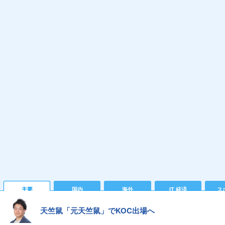
主要
国内
海外
IT 経済
ス
天竺鼠「元天竺鼠」でKOC出場へ