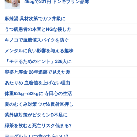
465gで321円 ドンキプリン品薄
麻辣湯 具材次第でカツ丼級に
うつ病患者の本音とNGな接し方
キノコで血糖値スパイクを防ぐ
メンタルに良い影響を与える趣味
「モテるためのヒント」326人に
容姿と寿命 28年追跡で見えた差
あたりめ 血糖値を上げない理由
体重62kg→82kgに 寺田心の生活
夏のむくみ対策 ツボ&反射区押し
紫外線対策がビタミンD不足に
緑茶を飲むと死亡リスク低まる?
ヨーグルト いつ食べたらいい?