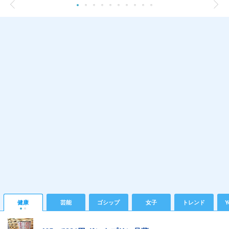
健康
芸能
ゴシップ
女子
トレンド
Y