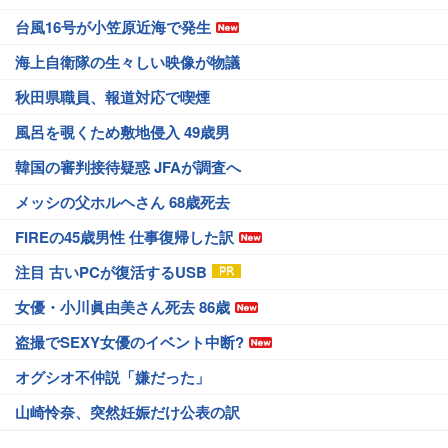
台風16号が小笠原近海で発生
海上自衛隊の生々しい映像が物議
秋田県職員、報道対応で喫煙
風呂を覗くため敷地侵入 49歳男
韓国の審判接待疑惑 JFAが調査へ
メッシの父ホルヘさん 68歳死去
FIREの45歳男性 仕事復帰した訳
注目 古いPCが復活するUSB
女優・小川眞由美さん死去 86歳
盗撮でSEXY女優のイベント中断?
オグシオ不仲説「嫌だった」
山崎怜奈、突然妊娠だけ公表の訳