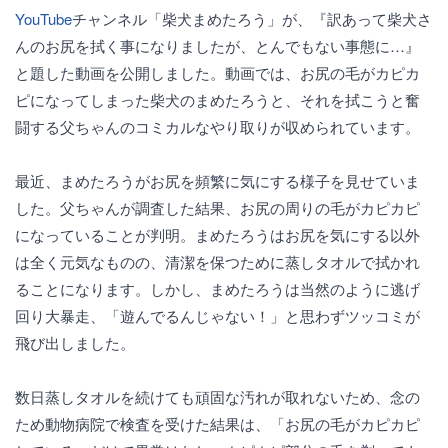
YouTube
チャンネル「柴犬まめたろう」が、『訳あって柴犬さ
んのお尻を拭く事になりましたが、とんでもない事態に…』
と題した動画を公開しました。動画では、お尻の毛がカピカ
ピになってしまった柴犬のまめたろうと、それを拭こうと奮
闘する父ちゃんのコミカルなやり取りが収められています。
最近、まめたろうがお尻を頻繁に気にする様子を見せていま
した。父ちゃんが調査した結果、お尻の周りの毛がカピカピ
になっていることが判明。まめたろうはお尻を気にする以外
は全く元気なものの、清潔を保つために蒸しタオルで拭かれ
ることになります。しかし、まめたろうは当然のように逃げ
回り大暴走、「遊んでるんじゃない！」と思わずツッコミが
飛び出しました。
数日蒸しタオルを続けても頑固な汚れが取れないため、念の
ため動物病院で検査を受けた結果は、「お尻の毛がカピカピ