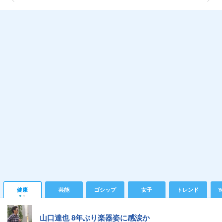
健康
芸能
ゴシップ
女子
トレンド
Y
山口達也 8年ぶり楽器姿に感涙か