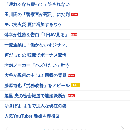
「戻れるなら戻って」許されない
玉川氏の「警察官が死刑」に批判
モバ充火災 夏に増加するワケ
薄幸が性欲を告白「1日AV見る」
一流企業に「働かないオジサン」
何だったの 転職でボーナス驚愕
老舗メーカー「バズりたい」叶う
大谷が異例の申し出 回収の背景
藤原竜也「労務改善」をアピール
趣里 夫の密会報道で離婚決断か
ゆきぽよ まるで別人な現在の姿
人気YouTuber 離婚を即撤回