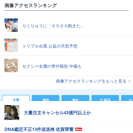
画像アクセスランキング
りくりゅうに「そろそろ飽きた」
トリプル台風 お盆の天気予想
セクシー女優の寄付報告 中傷も
画像アクセスランキングをもっと見る
主要
国内
海外
IT 経済
ス
大量注文キャンセル43億円以上か
DNA鑑定不正13件追送検 佐賀県警