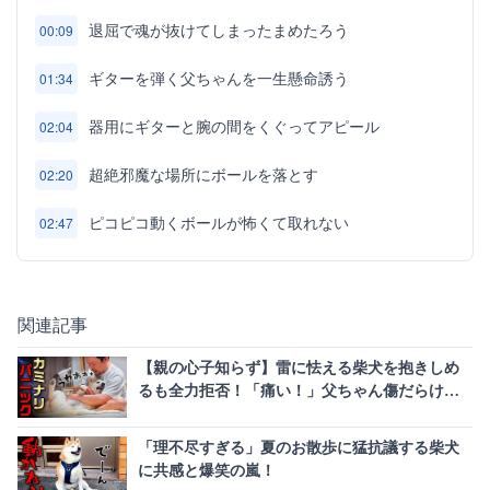
退屈で魂が抜けてしまったまめたろう
00:09
ギターを弾く父ちゃんを一生懸命誘う
01:34
器用にギターと腕の間をくぐってアピール
02:04
超絶邪魔な場所にボールを落とす
02:20
ピコピコ動くボールが怖くて取れない
02:47
関連記事
【親の心子知らず】雷に怯える柴犬を抱きしめ
るも全力拒否！「痛い！」父ちゃん傷だらけの
悲劇
「理不尽すぎる」夏のお散歩に猛抗議する柴犬
に共感と爆笑の嵐！