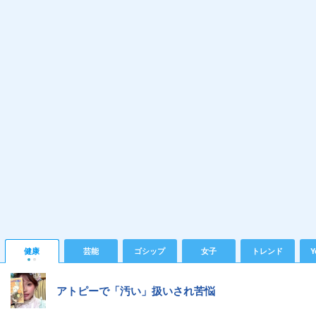
健康
芸能
ゴシップ
女子
トレンド
Y
アトピーで「汚い」扱いされ苦悩