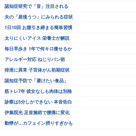
認知症研究で「音」注目される
夫の「産後うつ」にみられる症状
1日10回 お腹引き締まる簡単習慣
太りにくいアイス 栄養士が解説
毎日早歩き 1年で何キロ痩せるか
アレルギー対応 ねじりパン術
排泄に異常 子宮体がん初期症状
認知症予防で「避けたい食品」
筋トレ7年 彼女なしも肉体は別格
診察は5分しかできない 本音告白
伊集院光 足首施術で腰痛に変化
動悸が…カフェイン摂りすぎかも