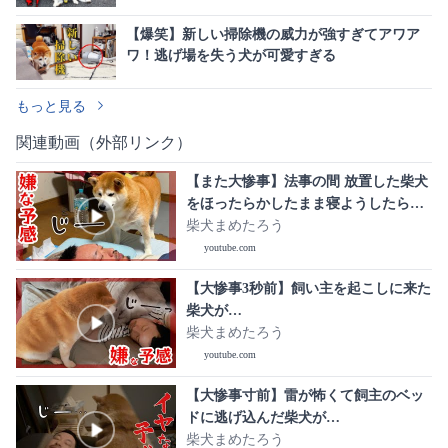
【爆笑】新しい掃除機の威力が強すぎてアワア
ワ！逃げ場を失う犬が可愛すぎる
もっと見る
関連動画（外部リンク）
【また大惨事】法事の間 放置した柴犬
をほったらかしたまま寝ようしたら…
柴犬まめたろう
youtube.com
【大惨事3秒前】飼い主を起こしに来た
柴犬が…
柴犬まめたろう
youtube.com
【大惨事寸前】雷が怖くて飼主のベッ
ドに逃げ込んだ柴犬が…
柴犬まめたろう