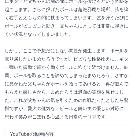
にギターと父ちゃんの腕の間にボールを投げるという奇跡を
起こします。さらに投げたボールは超絶邪魔な場所、弦を弾
く右手と太ももの間に挟まってしまいます。弦を弾くたびに
ボールがピコピコと動き、父ちゃんにとっては非常に弾きに
くい状況となってしまいました。
しかし、ここで予想だにしない問題が発生します。ボールを
取り戻したいまめたろうですが、ビビりな性格ゆえに、ギタ
ー弾いた振動で細かく動くボールに怖くて近づけません。結
局、ボールを取ることを諦めてしまったまめたろう。さすが
に見かねた父ちゃんがボールを拾ってあげると、再び遊んで
もらえた嬉しさから、まめたろうは満面の笑顔を見せまし
た。これが父ちゃんの気を引くための作戦だったとしたら驚
愕ですが、愛犬の健気なアピールと飼い主の優しい対応に、
思わず笑みがこぼれる心温まる日常の一コマです。
YouTubeの動画内容