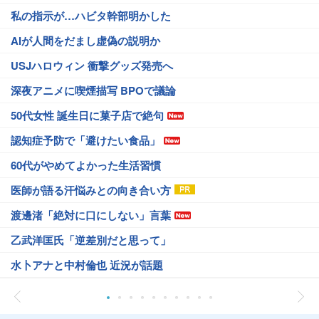
私の指示が…ハビタ幹部明かした
AIが人間をだまし虚偽の説明か
USJハロウィン 衝撃グッズ発売へ
深夜アニメに喫煙描写 BPOで議論
50代女性 誕生日に菓子店で絶句
認知症予防で「避けたい食品」
60代がやめてよかった生活習慣
医師が語る汗悩みとの向き合い方
渡邊渚「絶対に口にしない」言葉
乙武洋匡氏「逆差別だと思って」
水卜アナと中村倫也 近況が話題