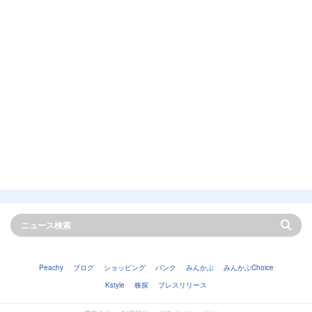
Peachy
ブログ
ショッピング
バンク
みんかぶ
みんかぶChoice
Kstyle
株探
プレスリリース