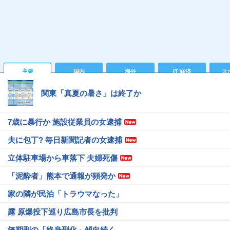
主要
国内
海外
IT 経済
ス
関東「真夏の暑さ」は終了か
7歳に暴行か 施設従業員の女逮捕
夫に包丁? 毎日新聞記者の女逮捕
立体駐車場から車落下 夫婦死傷
「泥酔者」熊本で通報が頻発か
家の隣が民泊「トラウマなった」
露 原爆投下巡り広島市長を批判
無期刑の「終身刑化」傾向続く