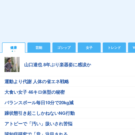
健康
芸能
ゴシップ
女子
トレンド
Y
山口達也 8年ぶり楽器姿に感涙か
運動より代謝 人体の省エネ戦略
大食い女子 46キロ体型の秘密
バランスボール毎日10分で20kg減
躁状態引き起こしかねないNG行動
アトピーで「汚い」扱いされ苦悩
認知症研究で「音」注目される