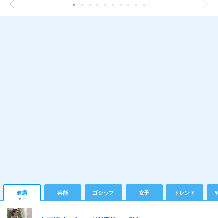
健康
芸能
ゴシップ
女子
トレンド
Y