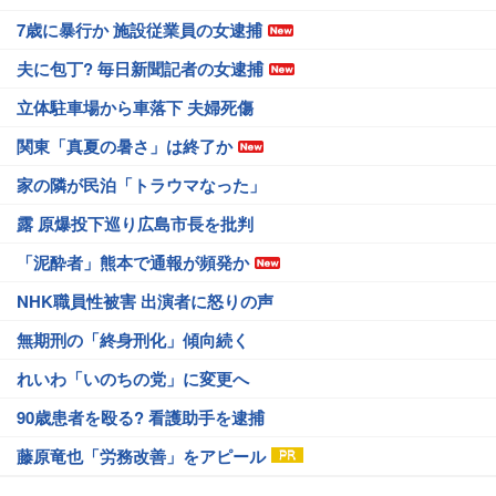
7歳に暴行か 施設従業員の女逮捕
夫に包丁? 毎日新聞記者の女逮捕
立体駐車場から車落下 夫婦死傷
関東「真夏の暑さ」は終了か
家の隣が民泊「トラウマなった」
露 原爆投下巡り広島市長を批判
「泥酔者」熊本で通報が頻発か
NHK職員性被害 出演者に怒りの声
無期刑の「終身刑化」傾向続く
れいわ「いのちの党」に変更へ
90歳患者を殴る? 看護助手を逮捕
藤原竜也「労務改善」をアピール