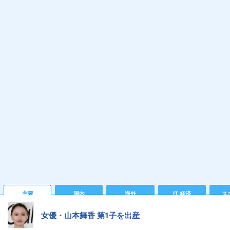
主要
国内
海外
IT 経済
ス
女優・山本舞香 第1子を出産