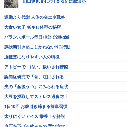
山口達也 8年ぶり楽器姿に感涙か
運動より代謝 人体の省エネ戦略
大食い女子 46キロ体型の秘密
バランスボール毎日10分で20kg減
躁状態引き起こしかねないNG行動
脳梗塞になりやすい人の特徴
アトピーで「汚い」扱いされ苦悩
認知症研究で「音」注目される
夫の「産後うつ」にみられる症状
大豆を摂取してストレス過食防止
1日10回 お腹引き締まる簡単習慣
太りにくいアイス 栄養士が解説
血圧を下げる飲みもの 選び方は