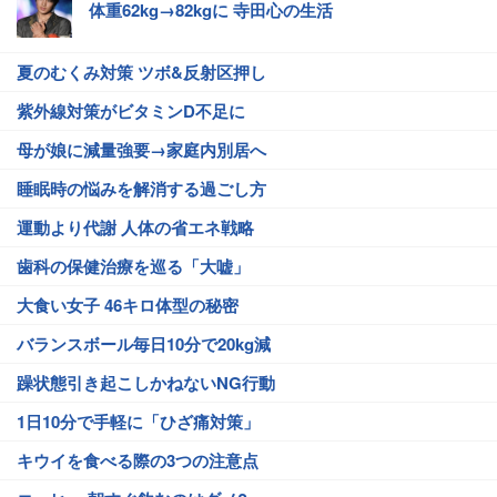
体重62kg→82kgに 寺田心の生活
夏のむくみ対策 ツボ&反射区押し
紫外線対策がビタミンD不足に
母が娘に減量強要→家庭内別居へ
睡眠時の悩みを解消する過ごし方
運動より代謝 人体の省エネ戦略
歯科の保健治療を巡る「大嘘」
大食い女子 46キロ体型の秘密
バランスボール毎日10分で20kg減
躁状態引き起こしかねないNG行動
1日10分で手軽に「ひざ痛対策」
キウイを食べる際の3つの注意点