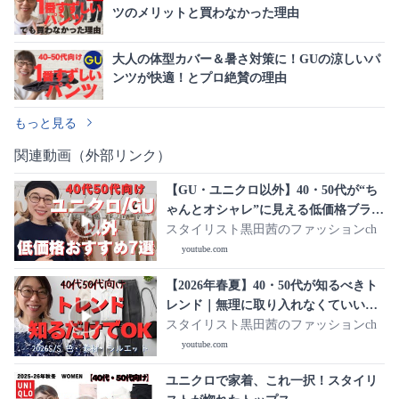
ツのメリットと買わなかった理由
大人の体型カバー＆暑さ対策に！GUの涼しいパ
ンツが快適！とプロ絶賛の理由
もっと見る
関連動画（外部リンク）
【GU・ユニクロ以外】40・50代が“ち
ゃんとオシャレ”に見える低価格ブラン
ド7選
スタイリスト黒田茜のファッションch
youtube.com
【2026年春夏】40・50代が知るべきト
レンド｜無理に取り入れなくていい流
行も正直解説
スタイリスト黒田茜のファッションch
youtube.com
ユニクロで家着、これ一択！スタイリ