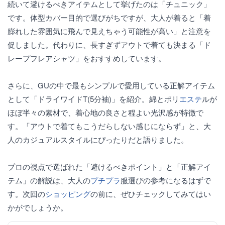
続いて避けるべきアイテムとして挙げたのは「チュニック」
です。体型カバー目的で選びがちですが、大人が着ると「着
膨れした雰囲気に飛んで見えちゃう可能性が高い」と注意を
促しました。代わりに、長すぎずアウトで着ても決まる「ド
レープフレアシャツ」をおすすめしています。
さらに、GUの中で最もシンプルで愛用している正解アイテム
として「ドライワイドT(5分袖)」を紹介。綿とポリ
エステ
ルが
ほぼ半々の素材で、着心地の良さと程よい光沢感が特徴で
す。「アウトで着てもこうだらしない感じにならず」と、大
人のカジュアルスタイルにぴったりだと語りました。
プロの視点で選ばれた「避けるべきポイント」と「正解アイ
テム」の解説は、大人の
プチプラ
服選びの参考になるはずで
す。次回の
ショッピング
の前に、ぜひチェックしてみてはい
かがでしょうか。