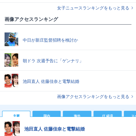
女子ニュースランキングをもっと見る
画像アクセスランキング
中日が新庄監督招聘を検討か
朝ドラ 次週予告に「ゲンナリ」
池田直人 佐藤佳奈と電撃結婚
画像アクセスランキングをもっと見る
主要
国内
海外
IT 経済
ス
池田直人 佐藤佳奈と電撃結婚