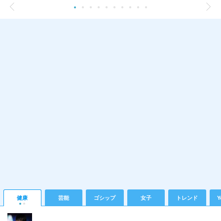
健康
芸能
ゴシップ
女子
トレンド
Y