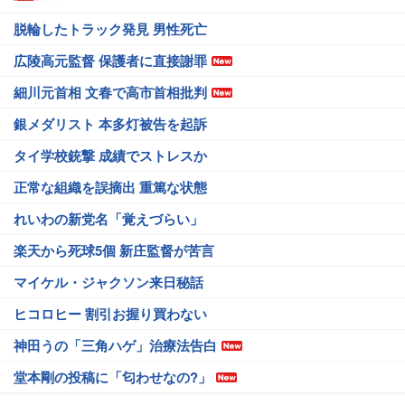
脱輪したトラック発見 男性死亡
広陵高元監督 保護者に直接謝罪
細川元首相 文春で高市首相批判
銀メダリスト 本多灯被告を起訴
タイ学校銃撃 成績でストレスか
正常な組織を誤摘出 重篤な状態
れいわの新党名「覚えづらい」
楽天から死球5個 新庄監督が苦言
マイケル・ジャクソン来日秘話
ヒコロヒー 割引お握り買わない
神田うの「三角ハゲ」治療法告白
堂本剛の投稿に「匂わせなの?」