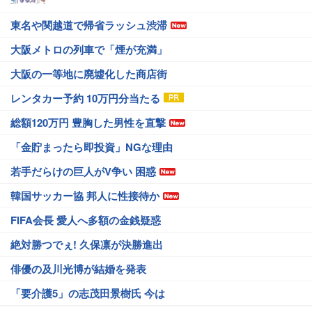
東名や関越道で帰省ラッシュ渋滞
大阪メトロの列車で「煙が充満」
大阪の一等地に廃墟化した商店街
レンタカー予約 10万円分当たる
総額120万円 豊胸した男性を直撃
「金貯まったら即投資」NGな理由
若手だらけの巨人がV争い 困惑
韓国サッカー協 邦人に性接待か
FIFA会長 愛人へ多額の金銭疑惑
絶対勝つでぇ! 久保凛が決勝進出
俳優の及川光博が結婚を発表
「要介護5」の志茂田景樹氏 今は