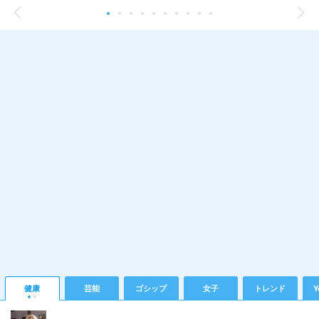
健康
芸能
ゴシップ
女子
トレンド
Y