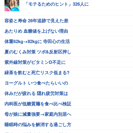
「モテるためのヒント」326人に
容姿と寿命 28年追跡で見えた差
あたりめ 血糖値を上げない理由
体重62kg→82kgに 寺田心の生活
夏のむくみ対策 ツボ&反射区押し
紫外線対策がビタミンD不足に
緑茶を飲むと死亡リスク低まる?
ヨーグルト いつ食べたらいいの
休みだが疲れる 隠れ疲労対策は
内科医が低糖質麺を食べ比べ検証
母が娘に減量強要→家庭内別居へ
睡眠時の悩みを解消する過ごし方