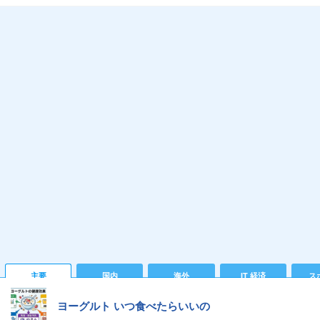
主要
国内
海外
IT 経済
ス
ヨーグルト いつ食べたらいいの