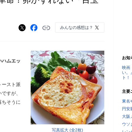
みんなの感想は？
お知
いハムエッ
映画
い。
ト！
トースト派
主要
いですが、
東名
落ちそうに
円安
大阪
ウソ
写真拡大 (全2枚)
レン