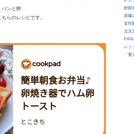
総額
、パンと卵
原爆
こちらのレシピです。
女性
北京
FI
レジ
「要