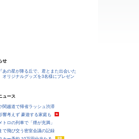
らせ
『あの星が降る丘で、君とまた出会いた
』オリジナルグッズを3名様にプレゼン
ニュース
や関越道で帰省ラッシュ渋滞
影響考えず 豪遊する家庭も
メトロの列車で「煙が充満」
まで飛び交う密室会議の記録
タカー予約 10万円分当たる