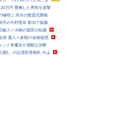
120万円 豊胸した男性を直撃
の犠牲に 米兵の慰霊式開催
騎手の今村聖奈 新潟で負傷
五輪スノボ銅の冨田が結婚
FA会長 愛人へ多額の金銭疑惑
ェンド美魔女が過酷な決断
介護5」の志茂田景樹氏 今は