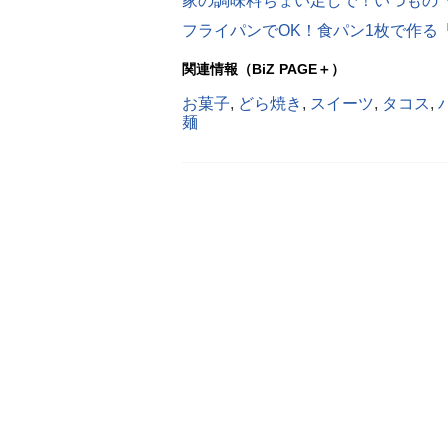
家の調味料ちょい足しで！いつもの
フライパンでOK！食パン1枚で作る
関連情報（BiZ PAGE＋）
お菓子
,
どら焼き
,
スイーツ
,
タコス
,
麺