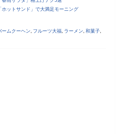
「春雨サラダ」格上げテク5選
「ホットサンド」で大満足モーニング
バームクーヘン
,
フルーツ大福
,
ラーメン
,
和菓子
,