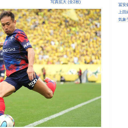
写真拡大 (全2枚)
冨安
上田
気象