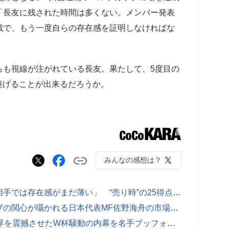
「長友に残された時間は多くない。メンバー発表
戦で、もう一度自らの存在感を証明しなければな
。
らも視線が注がれている長友。果たして、5度目の
遂げることが出来るだろうか。
みんなの感想は？
上田綺世、オランダで無双も「強豪相手では存在感がまだ薄い」 “売り時”の25得点エースに残る根強い懐疑論「契約は2028年半ばまで」
なぜ欧州で移籍金急騰？ メガクラブの関心が囁かれる日本代表MF佐野海舟の市場価値が跳ね上がり続ける“背景”【現地発】
ジダンの頭突き事件から20年――世界を震撼させたW杯騒動の内幕を名手ブッフォンが証言「退場になったのは俺のせいだ」