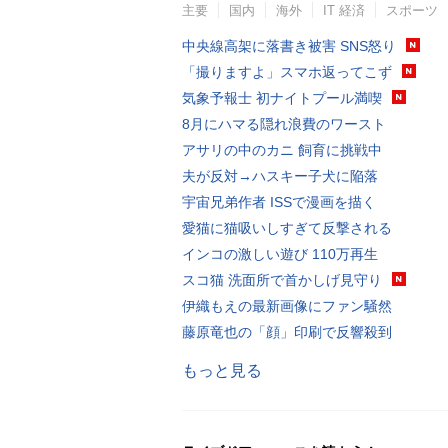
主要
国内
海外
IT 経済
スポーツ
中央線高架に落書き被害 SNS怒り
「撮りますよ」スマホ返ってこず
気象予報士 初ナイトプール満喫
8月にハマる隠れ浪費のワースト
アサリの中のカニ 飼育に挑戦中
夫が反対→ハスキー子犬に陥落
宇宙兄弟作者 ISSで漫画を描く
愛猫に猫吸いしすぎて反撃される
インコの激しい遊び 110万再生
スコ猫 洗面所で首かしげ見守り
伊織もえの最新画像にファン騒然
藤原竜也の「顔」印刷で反響殺到
もっと見る