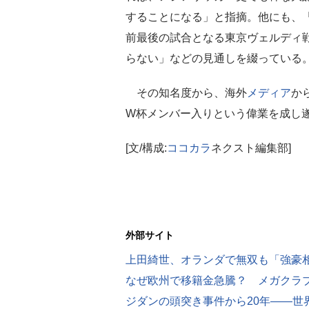
することになる」と指摘。他にも、
前最後の試合となる東京ヴェルディ
らない」などの見通しを綴っている
その知名度から、海外
メディア
か
W杯メンバー入りという偉業を成し
[文/構成:
ココカラ
ネクスト編集部]
外部サイト