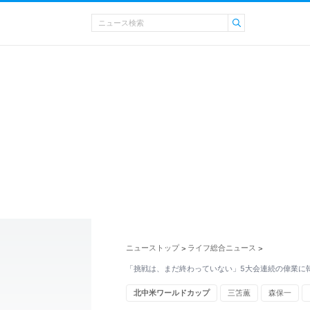
ニューストップ
ライフ総合ニュース
>
>
「挑戦は、まだ終わっていない」5大会連続の偉業に韓
北中米ワールドカップ
三笘薫
森保一