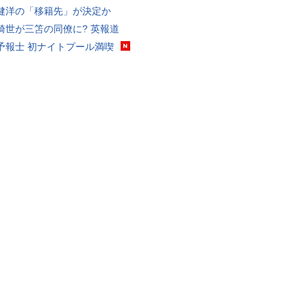
健洋の「移籍先」が決定か
綺世が三笘の同僚に? 英報道
予報士 初ナイトプール満喫