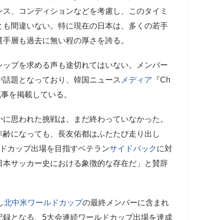
ンス、コンディションなどを考慮し、このタイミ
とも間違いない。特に現在の日本は、多くの若手
選手層も過去に無い程の厚さを誇る。
ップを求める声も途切れてはいない。メンバー
が話題となっており、韓国ニュース
メディア
『Ch
集記事を掲載している。
かに思われた挑戦は、まだ終わっていなかった。
年齢になっても、長友佑都はふたたび走り出し
ルドカップ出場を目指すベテラン
サイドバック
に対
日本サッカー史における象徴的な存在だ」と賛辞
し
北中米ワールドカップ
の最終メンバーに含まれ
記録となる、5大会連続ワールドカップ出場を達成