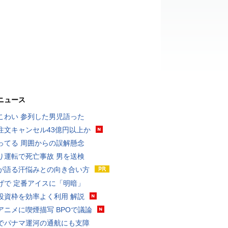
ニュース
こわい 参列した男児語った
注文キャンセル43億円以上か
ってる 周囲からの誤解懸念
り運転で死亡事故 男を送検
が語る汗悩みとの向き合い方
げで 定番アイスに「明暗」
投資枠を効率よく利用 解説
アニメに喫煙描写 BPOで議論
でパナマ運河の通航にも支障