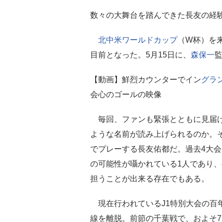
数々の大舞台を踏んできた長友の経験はチー
北中米ワールドカップ
（W杯）を
目前となった。5月15日に、
森保一
【動画】鮮烈カウンターでイン
グラ
会心のゴールの映像
毎回、ファンも緊張とともに見届け
ような名前が読み上げられるのか。
でプレーする長友佑都だ。過去4大会
の可能性が囁かれている1人であり
担うことが出来る存在でもある。
現在行われているJ1特別大会の百
線を離脱。前節の千葉戦で、およそ