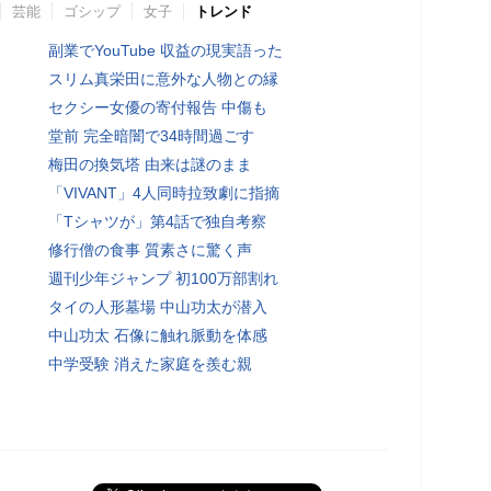
芸能
ゴシップ
女子
トレンド
副業でYouTube 収益の現実語った
スリム真栄田に意外な人物との縁
セクシー女優の寄付報告 中傷も
堂前 完全暗闇で34時間過ごす
梅田の換気塔 由来は謎のまま
「VIVANT」4人同時拉致劇に指摘
「Tシャツが」第4話で独自考察
修行僧の食事 質素さに驚く声
週刊少年ジャンプ 初100万部割れ
タイの人形墓場 中山功太が潜入
中山功太 石像に触れ脈動を体感
中学受験 消えた家庭を羨む親