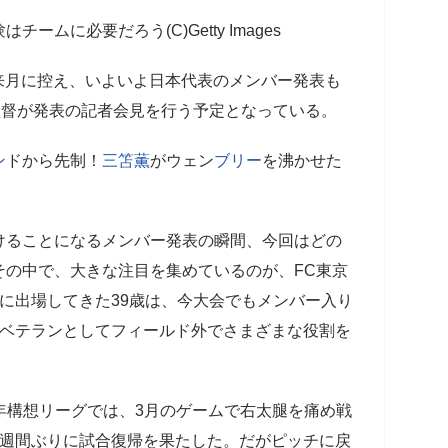
ムに必要だろう(C)Getty Images
来月に控え、いよいよ日本代表のメンバー発表も
監督が発表の記者会見を行う予定となっている。
ン
ドから先制！
三笘薫
がウェン
ブリー
を沸かせた
ることになるメンバー発表の瞬間、今回はどの
その中で、大きな注目を集めているのが、FC東京
に出場してきた39歳は、今大会でもメンバー入り
、ベテランとしてフィールド外でさまざまな役割を
年構想リーグでは、3月のゲームで右太腿を痛め戦
7週間ぶりに試合復帰を果たした。だがピッチに戻