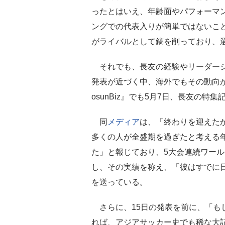
ったとはいえ、年齢面やパフォーマ
ングでの代表入りが簡単ではないこ
がライバルとして鎬を削っており、
それでも、長友の経験やリーダーシ
発表が近づく中、海外でもその動向
osunBiz』でも5月7日、長友の特
同
メディア
は、「終わりを迎えた
多くの人が全盛期を過ぎたと考える
た」と報じており、5大会連続ワー
し、その実績を称え、「彼はすでに
を送っている。
さらに、15日の発表を前に、「も
れば、アジアサッカー史でも稀な大