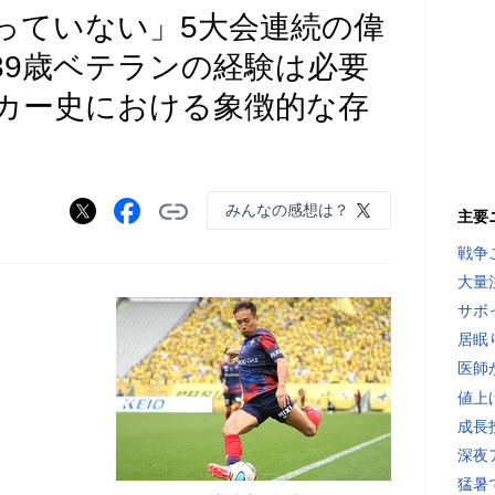
っていない」5大会連続の偉
39歳ベテランの経験は必要
カー史における象徴的な存
みんなの感想は？
主要
戦争
大量
サボ
居眠
医師
値上
成長
深夜
猛暑