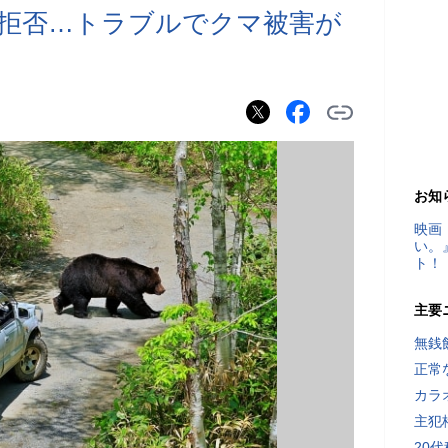
拒否…トラブルでクマ被害が
お知
映画
い。
ト！
主要
無銭
正常
カラ
主犯
20