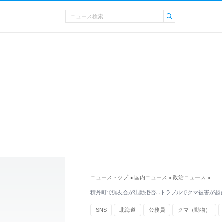
ニューストップ
国内ニュース
政治ニュース
>
>
>
積丹町で猟友会が出動拒否…トラブルでクマ被害が起
SNS
北海道
公務員
クマ（動物）