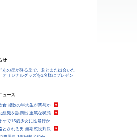
らせ
『あの星が降る丘で、君とまた出会いた
』オリジナルグッズを3名様にプレゼン
ニュース
飲食 複数の早大生が関与か
な組織を誤摘出 重篤な状態
オケで15歳少女に性暴行か
格とされる男 無期懲役判決
代税務署員 1億円超脱税か