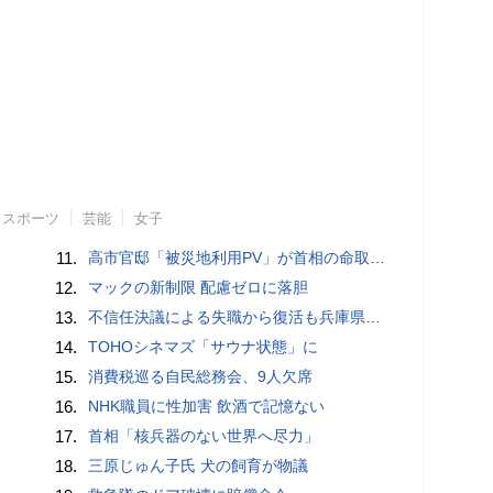
スポーツ
芸能
女子
11.
高市官邸「被災地利用PV」が首相の命取りに？ 安倍元首相“コロナおこもり動画”の二の舞を自民党が危惧
12.
マックの新制限 配慮ゼロに落胆
13.
不信任決議による失職から復活も兵庫県・斉藤知事への批判が再燃中！
14.
TOHOシネマズ「サウナ状態」に
15.
消費税巡る自民総務会、9人欠席
16.
NHK職員に性加害 飲酒で記憶ない
17.
首相「核兵器のない世界へ尽力」
18.
三原じゅん子氏 犬の飼育が物議