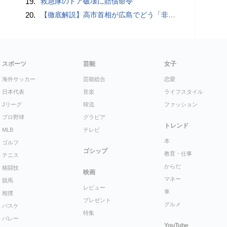
19.
救急隊のドア破壊に賠償命令
20.
【徹底解説】高市首相が広島でどう「非核三原則」言及？現状にとどめ将来は明言せず 著書では「邪魔になる」と主張
スポーツ
芸能
女子
海外サッカー
芸能総合
恋愛
日本代表
音楽
ライフスタイル
Jリーグ
韓流
ファッション
プロ野球
グラビア
トレンド
MLB
テレビ
本
ゴルフ
ゴシップ
教育・仕事
テニス
からだ
格闘技
映画
マネー
競馬
レビュー
車
相撲
プレゼント
グルメ
バスケ
特集
バレー
YouTube