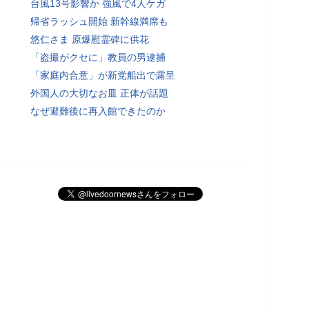
台風13号影響か 強風で4人ケガ
帰省ラッシュ開始 新幹線満席も
悠仁さま 原爆慰霊碑に供花
「盗撮がクセに」教員の男逮捕
「家庭内合意」が新党船出で露呈
外国人の大切なお皿 正体が話題
なぜ避難後に再入館できたのか