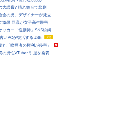
の大誤審? 晴れ舞台で悲劇
合金の男」デザイナーが死去
で激昂 巨漢が女子高生殺害
サッカー「性接待」SNS紛糾
 古いPCが復活するUSB
蘭丸「喫煙者の権利が侵害」
の男性VTuber 引退を発表