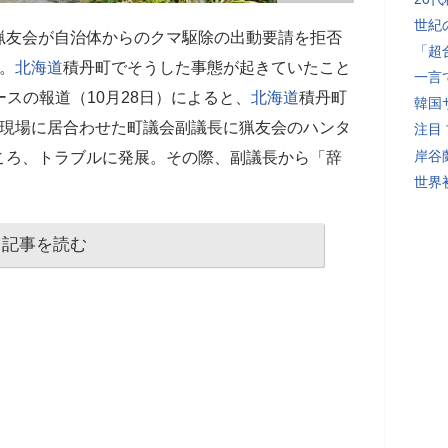
世紀
猟友会が自治体からのクマ駆除の出動要請を拒否
「超
。
北海道
積丹町でそうした事態が起きていたこと
一言
ースの報道（10月28日）によると、
北海道
積丹町
韓国
、現場に居合わせた町議会副議長に猟友会のハンタ
注目
岸谷
ころ、トラブルに発展。その際、副議長から「辞
世界初
記事を読む