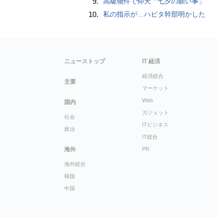
9.
高級物件で仰天「七夕の願い事」
10.
私の指示が…ハビタ幹部明かした
ニューストップ
IT 経済
経済総合
主要
マーケット
Web
国内
ガジェット
社会
ITビジネス
政治
IT総合
海外
PR
海外総合
韓国
中国