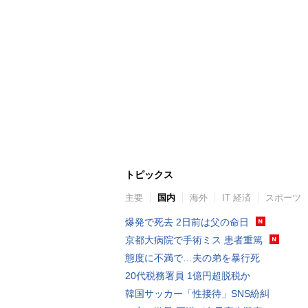
トピックス
主要
国内
海外
IT 経済
スポーツ
爆発で死去 2日前は父の命日
京都大病院で手術ミス 患者重篤
態度に不満で…夫の弟を暴行死
20代税務署員 1億円超脱税か
韓国サッカー「性接待」SNS紛糾