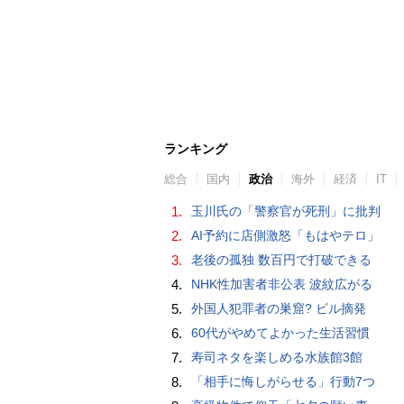
ランキング
総合
国内
政治
海外
経済
IT
1.
玉川氏の「警察官が死刑」に批判
2.
AI予約に店側激怒「もはやテロ」
3.
老後の孤独 数百円で打破できる
4.
NHK性加害者非公表 波紋広がる
5.
外国人犯罪者の巣窟? ビル摘発
6.
60代がやめてよかった生活習慣
7.
寿司ネタを楽しめる水族館3館
8.
「相手に悔しがらせる」行動7つ