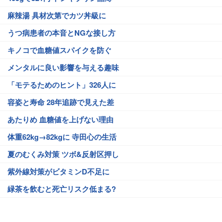
麻辣湯 具材次第でカツ丼級に
うつ病患者の本音とNGな接し方
キノコで血糖値スパイクを防ぐ
メンタルに良い影響を与える趣味
「モテるためのヒント」326人に
容姿と寿命 28年追跡で見えた差
あたりめ 血糖値を上げない理由
体重62kg→82kgに 寺田心の生活
夏のむくみ対策 ツボ&反射区押し
紫外線対策がビタミンD不足に
緑茶を飲むと死亡リスク低まる?