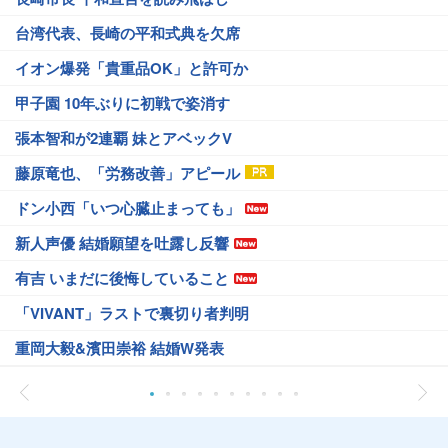
台湾代表、長崎の平和式典を欠席
イオン爆発「貴重品OK」と許可か
甲子園 10年ぶりに初戦で姿消す
張本智和が2連覇 妹とアベックV
藤原竜也、「労務改善」アピール
ドン小西「いつ心臓止まっても」
新人声優 結婚願望を吐露し反響
有吉 いまだに後悔していること
「VIVANT」ラストで裏切り者判明
重岡大毅&濱田崇裕 結婚W発表