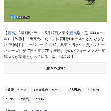
【
競馬
】3歳1勝クラス（5月17日／東京
競馬
場・芝1600メート
ル）【映像】「馬変わった？」休養明けホースのとんでもな
い“圧勝劇”トミーバローズ（牡3、栗東・清水久、父ヘンリー
バローズ）が17日の東京7Rを圧勝。そのパフォーマンスの変
貌ぶりが話題となっている。坂井瑠星騎手
続きを読む
#芸能ニュース
#芸能総合ニュース
#ABEMA
#イルカ
#SNS
#競馬
#NHK