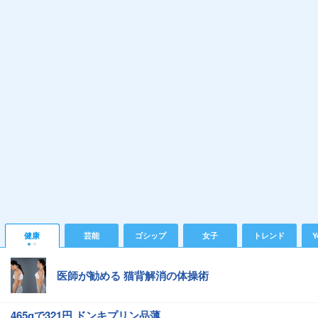
健康
芸能
ゴシップ
女子
トレンド
Y
医師が勧める 猫背解消の体操術
465gで321円 ドンキプリン品薄