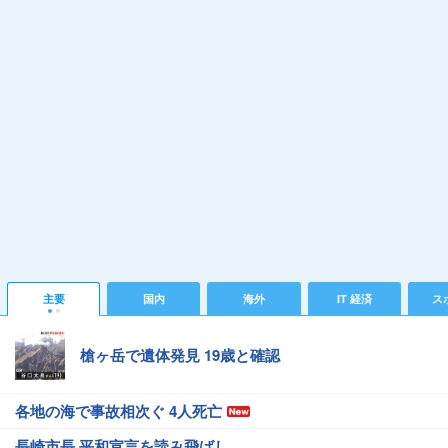
主要
国内
海外
IT 経済
ス
槍ヶ岳で遺体発見 19歳と確認
各地の海で事故相次ぐ 4人死亡
長崎市長 平和宣言を読み飛ばし