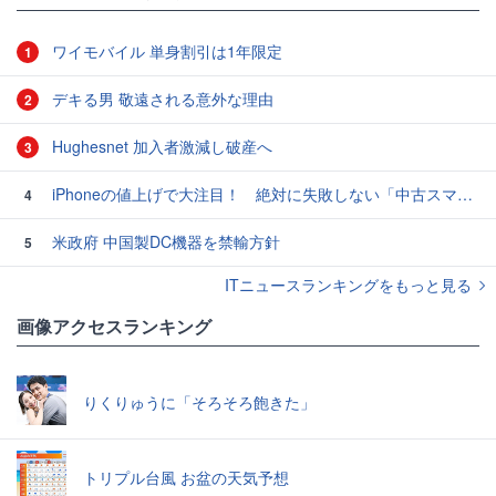
ワイモバイル 単身割引は1年限定
1
デキる男 敬遠される意外な理由
2
Hughesnet 加入者激減し破産へ
3
iPhoneの値上げで大注目！ 絶対に失敗しない「中古スマホ」の売り方＆買い方
4
米政府 中国製DC機器を禁輸方針
5
ITニュースランキングをもっと見る
画像アクセスランキング
りくりゅうに「そろそろ飽きた」
トリプル台風 お盆の天気予想