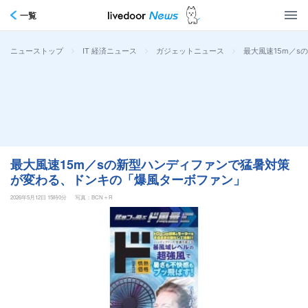
一覧
>
>
>
最大風速15m／
ニューストップ
IT 経済ニュース
ガジェットニュース
最大風速15m／sの新型ハンディファンで猛暑対策
が変わる、ドンキの「爆風ターボファン」
2026年5月12日 15時0分
写真：BCN＋R