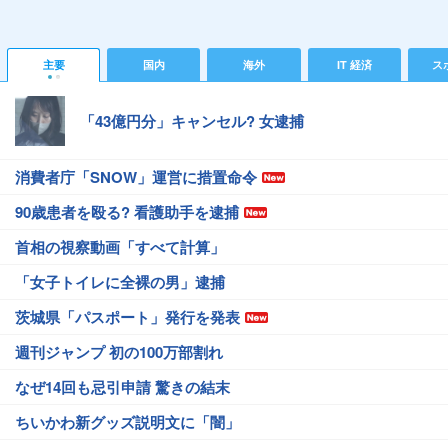
主要
国内
海外
IT 経済
ス
「43億円分」キャンセル? 女逮捕
消費者庁「SNOW」運営に措置命令
90歳患者を殴る? 看護助手を逮捕
首相の視察動画「すべて計算」
「女子トイレに全裸の男」逮捕
茨城県「パスポート」発行を発表
週刊ジャンプ 初の100万部割れ
なぜ14回も忌引申請 驚きの結末
ちいかわ新グッズ説明文に「闇」