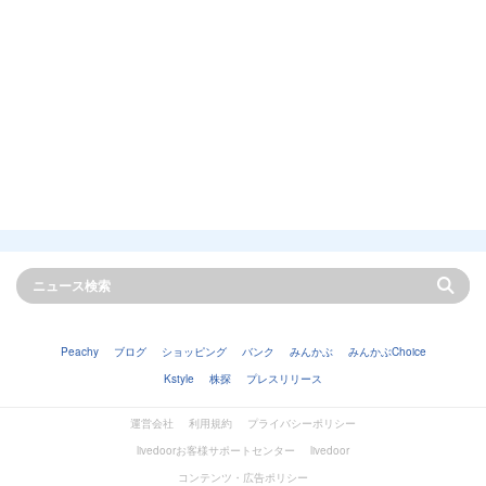
Peachy
ブログ
ショッピング
バンク
みんかぶ
みんかぶChoice
Kstyle
株探
プレスリリース
運営会社
利用規約
プライバシーポリシー
livedoorお客様サポートセンター
livedoor
コンテンツ・広告ポリシー