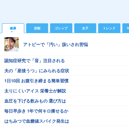
健康
芸能
ゴシップ
女子
トレンド
Y
アトピーで「汚い」扱いされ苦悩
認知症研究で「音」注目される
夫の「産後うつ」にみられる症状
1日10回 お腹引き締まる簡単習慣
太りにくいアイス 栄養士が解説
血圧を下げる飲みもの 選び方は
毎日早歩き 1年で何キロ痩せるか
はちみつで血糖値スパイク発生は