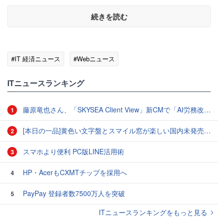
続きを読む
#IT 経済ニュース
#Webニュース
ITニュースランキング
藤原竜也さん、「SKYSEA Client View」新CMで「AI労務改善」をアピール 働き方をAIが分析したら「すぐに休んで」と言われる？
1
[本日の一品]黄色い文字盤とスマイル窓が楽しい国内未発売のCASIO「AMW-880D」
2
スマホより便利 PC版LINE活用術
3
HP・AcerもCXMTチップを採用へ
4
PayPay 登録者数7500万人を突破
5
ITニュースランキングをもっと見る