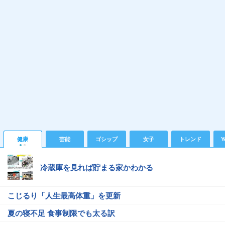
健康
芸能
ゴシップ
女子
トレンド
Y
冷蔵庫を見れば貯まる家かわかる
こじるり「人生最高体重」を更新
夏の寝不足 食事制限でも太る訳