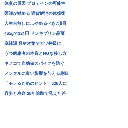
体臭の原因 プロテインの可能性
医師が勧める 猫背解消の体操術
人生台無しに…やめるべき7項目
465gで321円 ドンキプリン品薄
麻辣湯 具材次第でカツ丼級に
うつ病患者の本音とNGな接し方
キノコで血糖値スパイクを防ぐ
メンタルに良い影響を与える趣味
「モテるためのヒント」326人に
容姿と寿命 28年追跡で見えた差