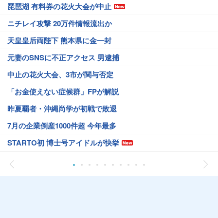
琵琶湖 有料券の花火大会が中止
ニチレイ攻撃 20万件情報流出か
天皇皇后両陛下 熊本県に金一封
元妻のSNSに不正アクセス 男逮捕
中止の花火大会、3市が関与否定
「お金使えない症候群」FPが解説
昨夏覇者・沖縄尚学が初戦で敗退
7月の企業倒産1000件超 今年最多
STARTO初 博士号アイドルが快挙