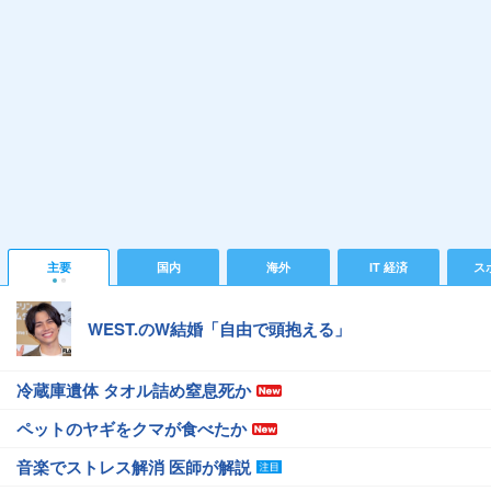
主要
国内
海外
IT 経済
ス
WEST.のW結婚「自由で頭抱える」
冷蔵庫遺体 タオル詰め窒息死か
ペットのヤギをクマが食べたか
音楽でストレス解消 医師が解説