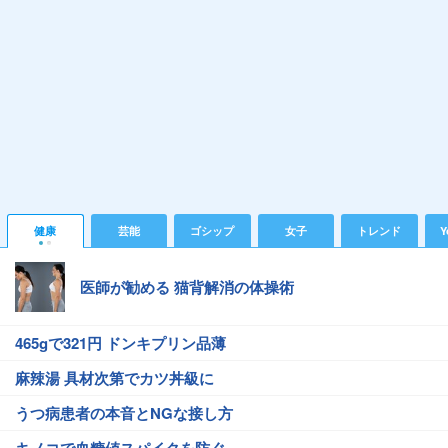
健康
芸能
ゴシップ
女子
トレンド
Y
医師が勧める 猫背解消の体操術
465gで321円 ドンキプリン品薄
麻辣湯 具材次第でカツ丼級に
うつ病患者の本音とNGな接し方