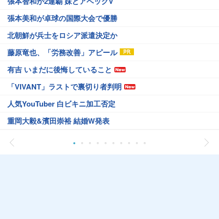
張本智和が2連覇 妹とアベックV
張本美和が卓球の国際大会で優勝
北朝鮮が兵士をロシア派遣決定か
藤原竜也、「労務改善」アピール
有吉 いまだに後悔していること
「VIVANT」ラストで裏切り者判明
人気YouTuber 白ビキニ加工否定
重岡大毅&濱田崇裕 結婚W発表