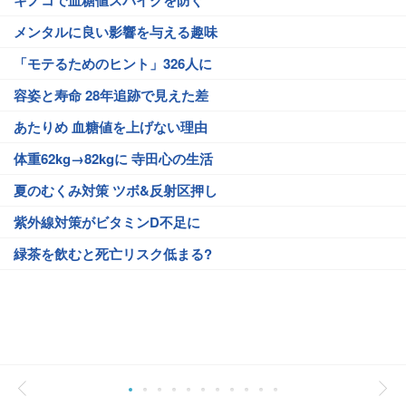
キノコで血糖値スパイクを防ぐ
メンタルに良い影響を与える趣味
「モテるためのヒント」326人に
容姿と寿命 28年追跡で見えた差
あたりめ 血糖値を上げない理由
体重62kg→82kgに 寺田心の生活
夏のむくみ対策 ツボ&反射区押し
紫外線対策がビタミンD不足に
緑茶を飲むと死亡リスク低まる?