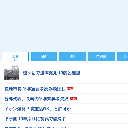
主要
国内
海外
IT 経済
ス
槍ヶ岳で遺体発見 19歳と確認
長崎市長 平和宣言を読み飛ばし
台湾代表、長崎の平和式典を欠席
イオン爆発「貴重品OK」と許可か
甲子園 10年ぶりに初戦で姿消す