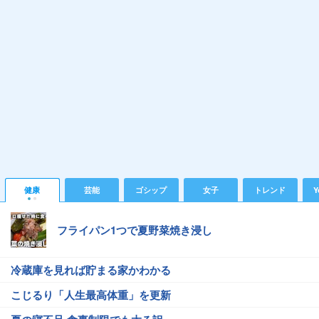
健康
芸能
ゴシップ
女子
トレンド
Y
フライパン1つで夏野菜焼き浸し
冷蔵庫を見れば貯まる家かわかる
こじるり「人生最高体重」を更新