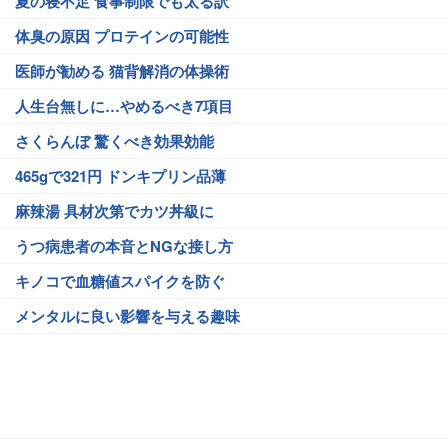
夏の寝不足 食事制限でも太る訳
体臭の原因 プロテインの可能性
医師が勧める 猫背解消の体操術
人生台無しに…やめるべき7項目
さくらんぼ 驚くべき効果効能
465gで321円 ドンキプリン品薄
麻辣湯 具材次第でカツ丼級に
うつ病患者の本音とNGな接し方
キノコで血糖値スパイクを防ぐ
メンタルに良い影響を与える趣味