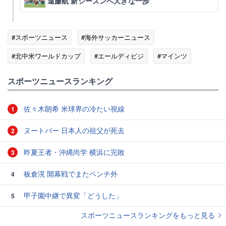
遠藤航 新シーズンへ大きな一歩
#スポーツニュース
#海外サッカーニュース
#北中米ワールドカップ
#エールディビジ
#マインツ
#ワールドカップ
スポーツニュースランキング
佐々木朗希 米球界の冷たい視線
1
ヌートバー 日本人の祖父が死去
2
昨夏王者・沖縄尚学 横浜に完敗
3
板倉滉 開幕戦でまたベンチ外
4
甲子園中継で異変「どうした」
5
スポーツニュースランキングをもっと見る