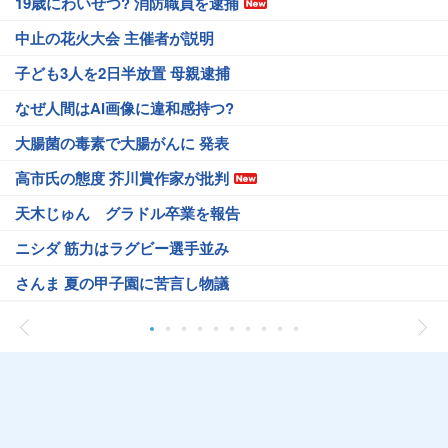
19歳にわいせつ? 消防職員を逮捕
中止の花火大会 主催者が説明
子ども3人を2日半放置 母親逮捕
なぜ人間はAI画像に違和感持つ?
大腸菌の毒素で大腸がんに 発表
高市氏の態度 芥川賞作家が批判
天木じゅん グラドル卒業を報告
ニシダ 筋力はラグビー選手並み
さんま 夏の甲子園に苦言し物議