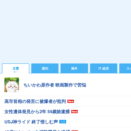
主要
国内
海外
IT 経済
ス
ちいかわ原作者 映画製作で苦悩
高市首相の発言に被爆者が批判
女性遺体発見から2年 54歳娘逮捕
USJ神ライド 終了惜しむ声