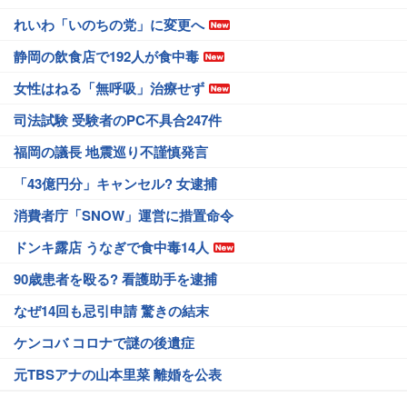
れいわ「いのちの党」に変更へ
静岡の飲食店で192人が食中毒
女性はねる「無呼吸」治療せず
司法試験 受験者のPC不具合247件
福岡の議長 地震巡り不謹慎発言
「43億円分」キャンセル? 女逮捕
消費者庁「SNOW」運営に措置命令
ドンキ露店 うなぎで食中毒14人
90歳患者を殴る? 看護助手を逮捕
なぜ14回も忌引申請 驚きの結末
ケンコバ コロナで謎の後遺症
元TBSアナの山本里菜 離婚を公表