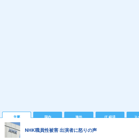
主要
国内
海外
IT 経済
ス
NHK職員性被害 出演者に怒りの声