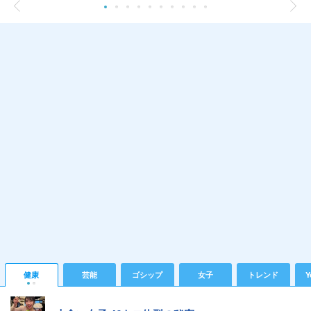
健康
芸能
ゴシップ
女子
トレンド
Y