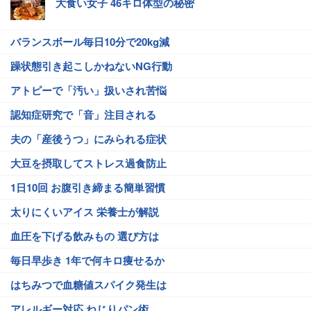
大食い女子 46キロ体型の秘密
バランスボール毎日10分で20kg減
躁状態引き起こしかねないNG行動
アトピーで「汚い」扱いされ苦悩
認知症研究で「音」注目される
夫の「産後うつ」にみられる症状
大豆を摂取してストレス過食防止
1日10回 お腹引き締まる簡単習慣
太りにくいアイス 栄養士が解説
血圧を下げる飲みもの 選び方は
毎日早歩き 1年で何キロ痩せるか
はちみつで血糖値スパイク発生は
アレルギー対応 ねじりパン術