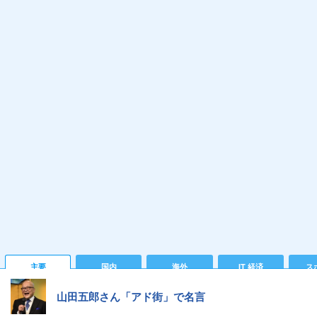
主要
国内
海外
IT 経済
ス
山田五郎さん「アド街」で名言