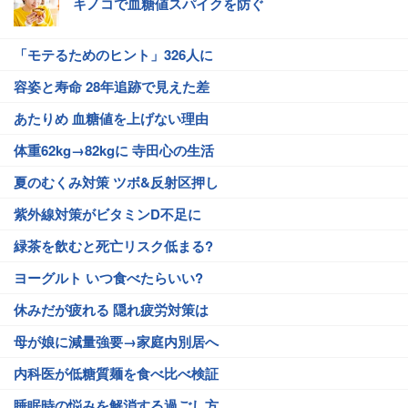
キノコで血糖値スパイクを防ぐ
「モテるためのヒント」326人に
容姿と寿命 28年追跡で見えた差
あたりめ 血糖値を上げない理由
体重62kg→82kgに 寺田心の生活
夏のむくみ対策 ツボ&反射区押し
紫外線対策がビタミンD不足に
緑茶を飲むと死亡リスク低まる?
ヨーグルト いつ食べたらいい?
休みだが疲れる 隠れ疲労対策は
母が娘に減量強要→家庭内別居へ
内科医が低糖質麺を食べ比べ検証
睡眠時の悩みを解消する過ごし方