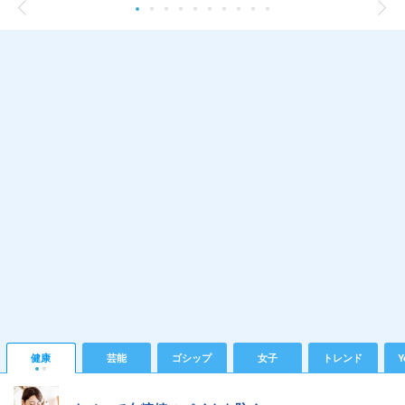
健康
芸能
ゴシップ
女子
トレンド
Y