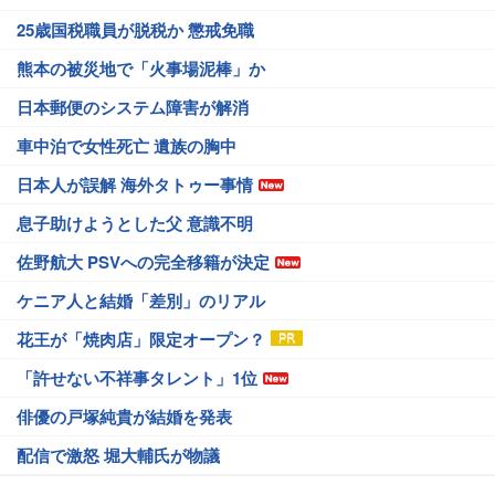
25歳国税職員が脱税か 懲戒免職
熊本の被災地で「火事場泥棒」か
日本郵便のシステム障害が解消
車中泊で女性死亡 遺族の胸中
日本人が誤解 海外タトゥー事情
息子助けようとした父 意識不明
佐野航大 PSVへの完全移籍が決定
ケニア人と結婚「差別」のリアル
花王が「焼肉店」限定オープン？
「許せない不祥事タレント」1位
俳優の戸塚純貴が結婚を発表
配信で激怒 堀大輔氏が物議