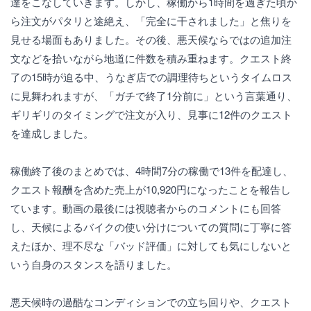
達をこなしていきます。しかし、稼働から1時間を過ぎた頃か
ら注文がパタリと途絶え、「完全に干されました」と焦りを
見せる場面もありました。その後、悪天候ならではの追加注
文などを拾いながら地道に件数を積み重ねます。クエスト終
了の15時が迫る中、うなぎ店での調理待ちというタイムロス
に見舞われますが、「ガチで終了1分前に」という言葉通り、
ギリギリのタイミングで注文が入り、見事に12件のクエスト
を達成しました。
稼働終了後のまとめでは、4時間7分の稼働で13件を配達し、
クエスト報酬を含めた売上が10,920円になったことを報告し
ています。動画の最後には視聴者からのコメントにも回答
し、天候によるバイクの使い分けについての質問に丁寧に答
えたほか、理不尽な「バッド評価」に対しても気にしないと
いう自身のスタンスを語りました。
悪天候時の過酷なコンディションでの立ち回りや、クエスト