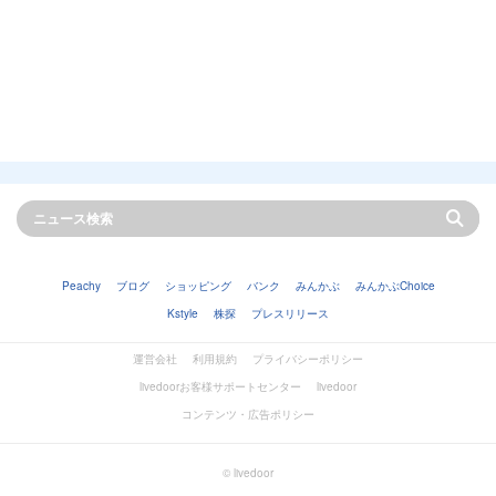
Peachy
ブログ
ショッピング
バンク
みんかぶ
みんかぶChoice
Kstyle
株探
プレスリリース
運営会社
利用規約
プライバシーポリシー
livedoorお客様サポートセンター
livedoor
コンテンツ・広告ポリシー
© livedoor