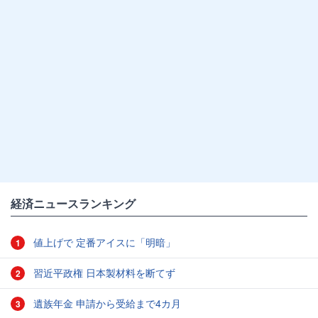
経済ニュースランキング
値上げで 定番アイスに「明暗」
1
習近平政権 日本製材料を断てず
2
遺族年金 申請から受給まで4カ月
3