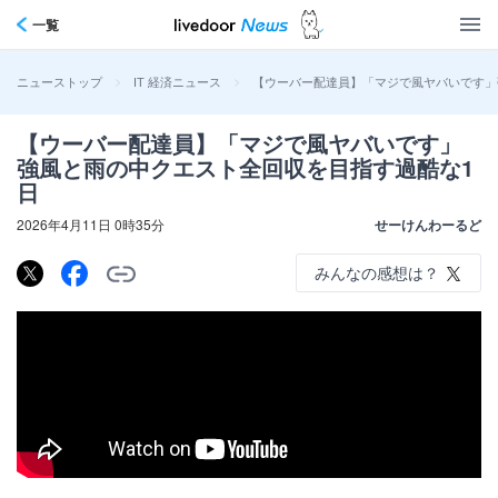
一覧
>
>
【ウーバー配達員】「マジで風ヤバいです」
ニューストップ
IT 経済ニュース
【ウーバー配達員】「マジで風ヤバいです」
強風と雨の中クエスト全回収を目指す過酷な1
日
2026年4月11日 0時35分
せーけんわーるど
みんなの感想は？