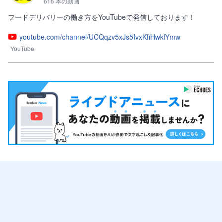
616 本の動画
youtube.com/channel/UCQqzv5xJs5IvxKfiHwklYmw
YouTube