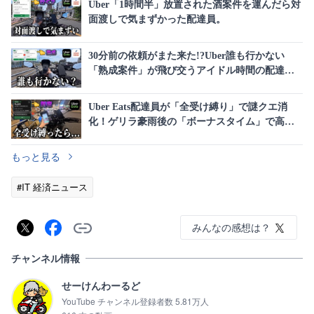
Uber「1時間半」放置された酒案件を運んだら対
面渡しで気まずかった配達員。
30分前の依頼がまた来た!?Uber誰も行かない
「熟成案件」が飛び交うアイドル時間の配達！
《ウーバーイーツ・ロケットナウ配達員》
Uber Eats配達員が「全受け縛り」で謎クエ消
化！ゲリラ豪雨後の「ボーナスタイム」で高単
価を連発
もっと見る
#IT 経済ニュース
みんなの感想は？
チャンネル情報
せーけんわーるど
YouTube チャンネル登録者数 5.81万人