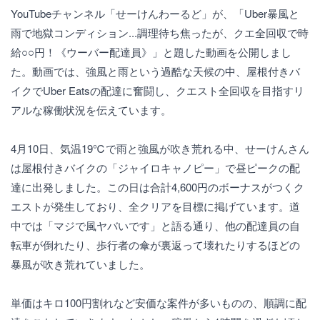
YouTubeチャンネル「せーけんわーるど」が、「Uber暴風と
雨で地獄コンディション...調理待ち焦ったが、クエ全回収で時
給○○円！《ウーバー配達員》」と題した動画を公開しまし
た。動画では、強風と雨という過酷な天候の中、屋根付きバ
イクでUber Eatsの配達に奮闘し、クエスト全回収を目指すリ
アルな稼働状況を伝えています。
4月10日、気温19℃で雨と強風が吹き荒れる中、せーけんさん
は屋根付きバイクの「ジャイロキャノピー」で昼ピークの配
達に出発しました。この日は合計4,600円のボーナスがつくク
エストが発生しており、全クリアを目標に掲げています。道
中では「マジで風ヤバいです」と語る通り、他の配達員の自
転車が倒れたり、歩行者の傘が裏返って壊れたりするほどの
暴風が吹き荒れていました。
単価はキロ100円割れなど安価な案件が多いものの、順調に配