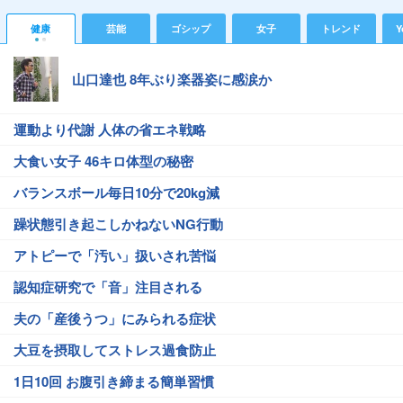
健康
芸能
ゴシップ
女子
トレンド
Y
山口達也 8年ぶり楽器姿に感涙か
運動より代謝 人体の省エネ戦略
大食い女子 46キロ体型の秘密
バランスボール毎日10分で20kg減
躁状態引き起こしかねないNG行動
アトピーで「汚い」扱いされ苦悩
認知症研究で「音」注目される
夫の「産後うつ」にみられる症状
大豆を摂取してストレス過食防止
1日10回 お腹引き締まる簡単習慣