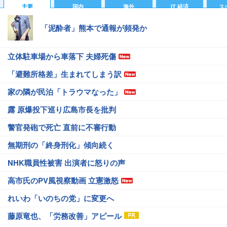
主要
国内
海外
IT 経済
ス
「泥酔者」熊本で通報が頻発か
立体駐車場から車落下 夫婦死傷
「避難所格差」生まれてしまう訳
家の隣が民泊「トラウマなった」
露 原爆投下巡り広島市長を批判
警官発砲で死亡 直前に不審行動
無期刑の「終身刑化」傾向続く
NHK職員性被害 出演者に怒りの声
高市氏のPV風視察動画 立憲激怒
れいわ「いのちの党」に変更へ
藤原竜也、「労務改善」アピール