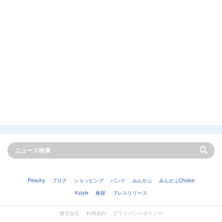
Peachy
ブログ
ショッピング
バンク
みんかぶ
みんかぶChoice
Kstyle
株探
プレスリリース
運営会社
利用規約
プライバシーポリシー