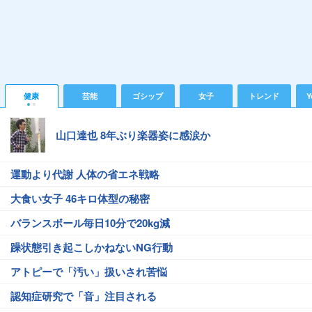
健康
芸能
ゴシップ
女子
トレンド
Y
山口達也 8年ぶり楽器姿に感涙か
運動より代謝 人体の省エネ戦略
大食い女子 46キロ体型の秘密
バランスボール毎日10分で20kg減
躁状態引き起こしかねないNG行動
アトピーで「汚い」扱いされ苦悩
認知症研究で「音」注目される