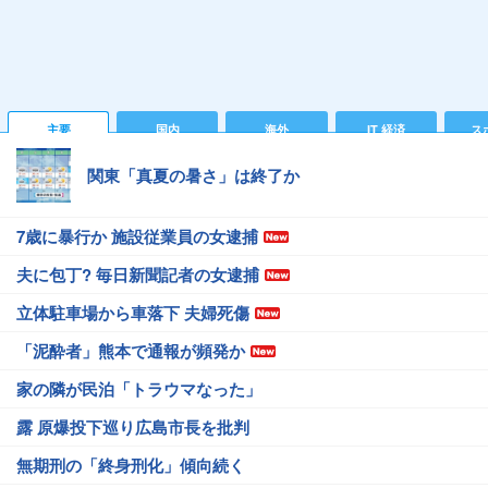
主要
国内
海外
IT 経済
ス
関東「真夏の暑さ」は終了か
7歳に暴行か 施設従業員の女逮捕
夫に包丁? 毎日新聞記者の女逮捕
立体駐車場から車落下 夫婦死傷
「泥酔者」熊本で通報が頻発か
家の隣が民泊「トラウマなった」
露 原爆投下巡り広島市長を批判
無期刑の「終身刑化」傾向続く