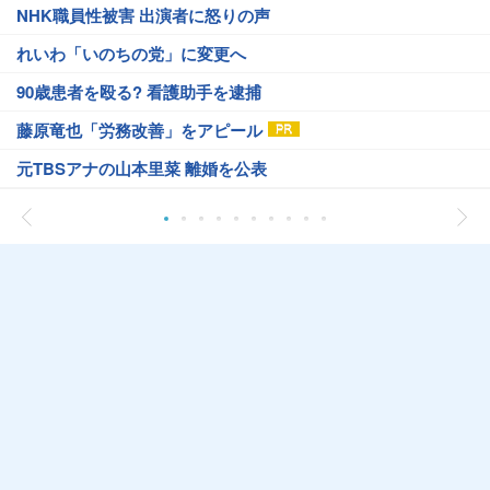
NHK職員性被害 出演者に怒りの声
れいわ「いのちの党」に変更へ
90歳患者を殴る? 看護助手を逮捕
藤原竜也「労務改善」をアピール
元TBSアナの山本里菜 離婚を公表